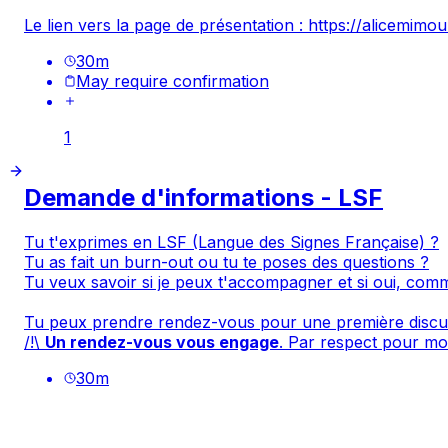
Le lien vers la page de présentation :
https://alicemim
30
m
May require confirmation
1
Demande d'informations - LSF
Tu t'exprimes en LSF (Langue des Signes Française) ?
Tu as fait un burn-out ou tu te poses des questions ?
Tu veux savoir si je peux t'accompagner et si oui, com
Tu peux prendre rendez-vous pour une première discus
/!\
Un rendez-vous vous engage
. Par respect pour mo
30
m