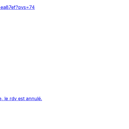
54ea87ef?pvs=74
 le rdv est annulé.