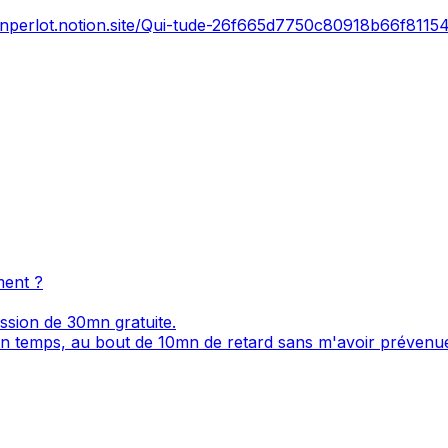
ounperlot.notion.site/Qui-tude-26f665d7750c80918b66f811
ment ?
sion de 30mn gratuite.
n temps, au bout de 10mn de retard sans m'avoir prévenue,