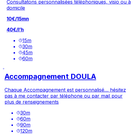
Consultatons personnalisées téléphoniques, visio ou à
domicile
10€/15mn
40€/l’h
15
m
30
m
45
m
60
m
Accompagnement DOULA
Chaque Accompagnement est personnalisé… hésitez
pas à me contacter par téléphone ou par mail pour
plus de renseignements
30
m
60
m
90
m
120
m