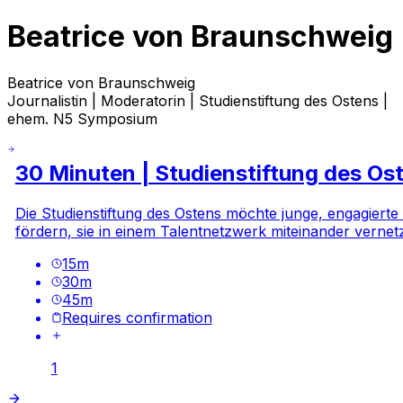
Beatrice von Braunschweig
Beatrice von Braunschweig
Journalistin | Moderatorin | Studienstiftung des Ostens |
ehem. N5 Symposium
30 Minuten | Studienstiftung des Os
Die Studienstiftung des Ostens möchte junge, engagierte
fördern, sie in einem Talentnetzwerk miteinander verne
15
m
30
m
45
m
Requires confirmation
1