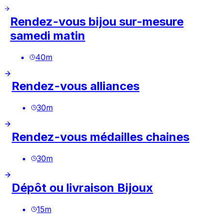
Rendez-vous bijou sur-mesure
samedi matin
40
m
Rendez-vous alliances
30
m
Rendez-vous médailles chaines
30
m
Dépôt ou livraison Bijoux
15
m