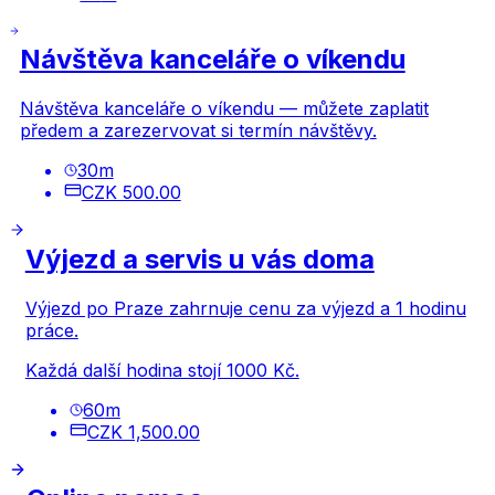
Návštěva kanceláře o víkendu
Návštěva kanceláře o víkendu — můžete zaplatit
předem a zarezervovat si termín návštěvy.
30
m
CZK 500.00
Výjezd a servis u vás doma
Výjezd po Praze zahrnuje cenu za výjezd a 1 hodinu
práce.
Každá další hodina stojí 1000 Kč.
60
m
CZK 1,500.00