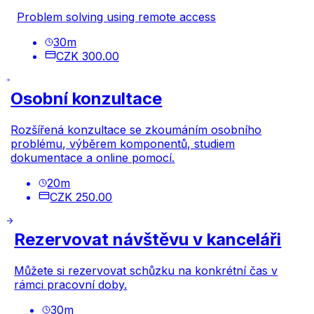
Problem solving using remote access
30
m
CZK 300.00
Osobní konzultace
Rozšířená konzultace se zkoumáním osobního
problému, výběrem komponentů, studiem
dokumentace a online pomocí.
20
m
CZK 250.00
Rezervovat návštěvu v kanceláři
Můžete si rezervovat schůzku na konkrétní čas v
rámci pracovní doby.
30
m