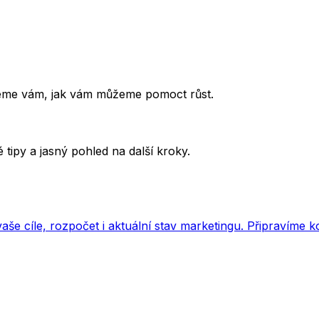
žeme vám, jak vám můžeme pomoct růst.
 tipy a jasný pohled na další kroky.
e cíle, rozpočet i aktuální stav marketingu. Připravíme konk