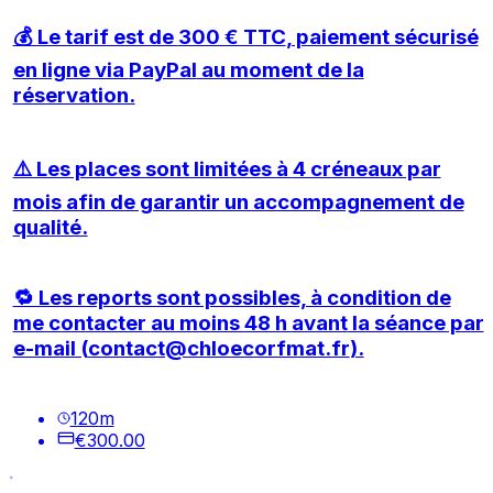
💰 Le tarif est de
300 € TTC
, paiement sécurisé
en ligne via
PayPal
au moment de la
réservation.
⚠️ Les places sont limitées à
4 créneaux par
mois
afin de garantir un accompagnement de
qualité.
🔁 Les reports sont possibles, à condition de
me contacter
au moins 48 h avant
la séance par
e-mail (
contact@chloecorfmat.fr
).
120
m
€300.00