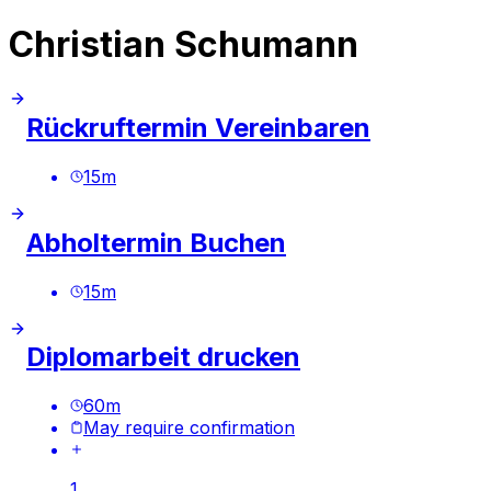
Christian Schumann
Rückruftermin Vereinbaren
15
m
Abholtermin Buchen
15
m
Diplomarbeit drucken
60
m
May require confirmation
1