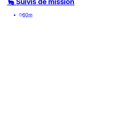
🦕 Suivis de mission
60
m