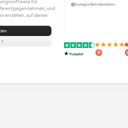
ungssoftware für 
Europa/Amsterdam
ufe entgegennehmen, und 
n erstellen, auf denen 
lden
n