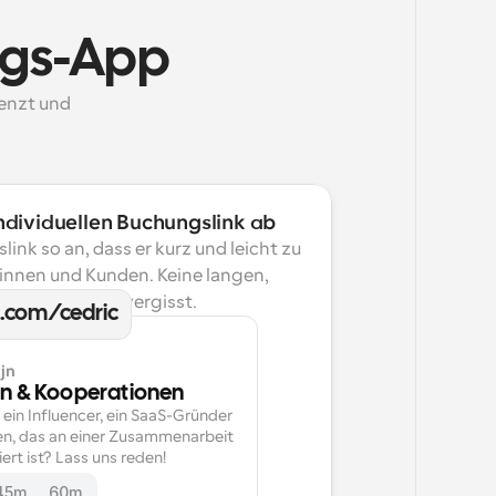
ngs-App
enzt und 
ndividuellen Buchungslink ab
ink so an, dass er kurz und leicht zu 
dinnen und Kunden. Keine langen, 
die man leicht vergisst.
l.com/cedric
jn
en & Kooperationen
 ein Influencer, ein SaaS-Gründer 
n, das an einer Zusammenarbeit 
ert ist? Lass uns reden!
45m
60m