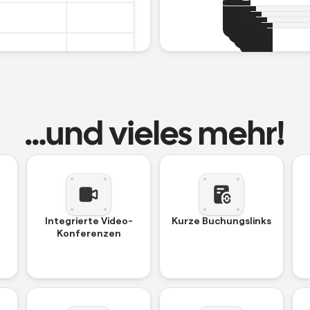
James Carwell
Ihr Meeting
abgesagt.
Sie sich!
…und vieles mehr!
Integrierte Video-
Kurze Buchungslinks
Konferenzen