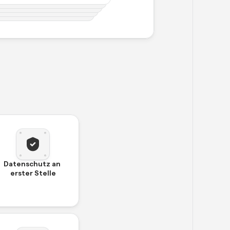
 hat das Treffen gerade 
 beginnt jetzt. Beeilen 
Datenschutz an 
erster Stelle