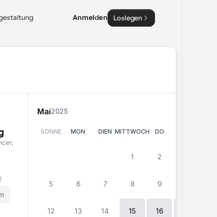
sgestaltung
Anmelden
Loslegen
Mai
2025
g
SONNE
MON
DIEN
MITTWOCH
DO
FRI
SA
cer, 
0
15
15
1
2
3
4
!
5
6
7
8
9
10
11
m
12
13
14
15
16
17
1