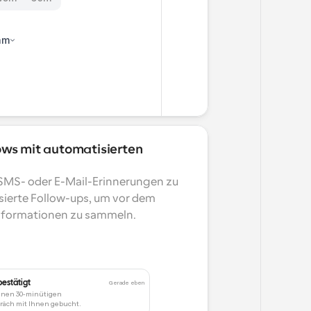
am
ws mit automatisierten 
SMS- oder E-Mail-Erinnerungen zu 
erte Follow-ups, um vor dem 
Informationen zu sammeln.
estätigt
Gerade eben
choben
30 Minuten
einen 30-minütigen 
eginnt in 15 Minuten.
gesagt
t das Treffen auf Mittwoch, den 
15 Minuten
Gerade eben
äch mit Ihnen gebucht.
ng beginnt jetzt.
Gerade eben
00 Uhr verschoben.
eeting beginnt in 15 Minuten