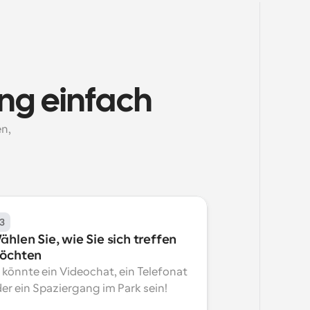
ung einfach
, 
3
hlen Sie, wie Sie sich treffen 
öchten
 könnte ein Videochat, ein Telefonat 
er ein Spaziergang im Park sein!