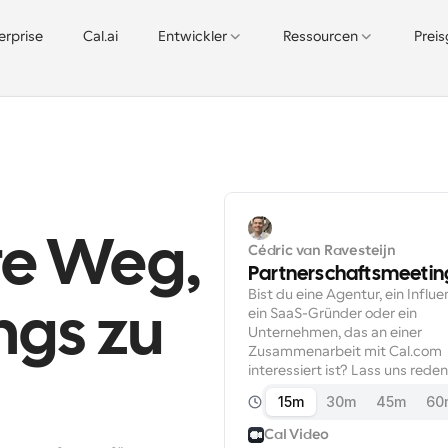
erprise
Cal.ai
Entwickler
Ressourcen
Prei
e Weg, 
Cédric van Ravesteijn
Partnerschaftsmeetin
Bist du eine Agentur, ein Influen
ein SaaS-Gründer oder ein 
ngs zu 
Unternehmen, das an einer 
Zusammenarbeit mit Cal.com 
interessiert ist? Lass uns reden
15m
30m
45m
60
Cal Video