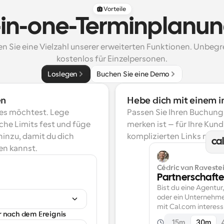
Vorteile
ll-in-one-Terminplanu
n Sie eine Vielzahl unserer erweiterten Funktionen. Unbegr
kostenlos für Einzelpersonen.
Loslegen
Buchen Sie eine Demo
en
Hebe dich mit einem i
es möchtest. Lege 
Passen Sie Ihren Buchungsl
he Limits fest und füge 
merken ist – für Ihre Kun
inzu, damit du dich 
komplizierten Links mehr, 
ca
en kannst.
Cédric van Ravestei
Partnerschaft
Bist du eine Agentur,
oder ein Unternehme
mit Cal.com interessi
r nach dem Ereignis
15m
30m