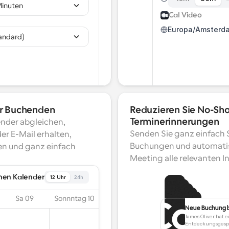
Minuten
Cal Video
Europa/Amsterd
tandard)
rer Buchenden
Reduzieren Sie No-Sho
Terminerinnerungen
nder abgleichen, 
Senden Sie ganz einfach 
 E-Mail erhalten, 
Buchungen und automatisi
n und ganz einfach 
Meeting alle relevanten 
nen Kalender
12 Uhr
24h
Sa 09
Sonnntag 10
Neue Buchung b
Buchung vers
James Oliver hat 
Das Treffen b
Meeting ab
Melissa Smith ha
Entdeckungsgespr
Das Meeti
25. März, um 15:
Ihr nächstes M