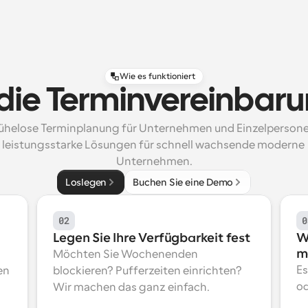
Wie es funktioniert
t die Terminvereinbar
helose Terminplanung für Unternehmen und Einzelpersonen
leistungsstarke Lösungen für schnell wachsende moderne 
Unternehmen.
Loslegen
Buchen Sie eine Demo
02
0
Legen Sie Ihre Verfügbarkeit fest
Wä
m
Möchten Sie Wochenenden 
Es
n 
blockieren? Pufferzeiten einrichten? 
od
Wir machen das ganz einfach.