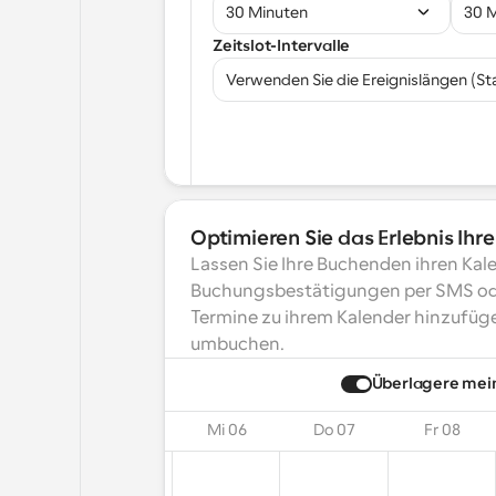
30 Minuten
30 
Zeitslot-Intervalle
Verwenden Sie die Ereignislängen (S
Optimieren Sie das Erlebnis Ih
Lassen Sie Ihre Buchenden ihren Kale
Buchungsbestätigungen per SMS oder
Termine zu ihrem Kalender hinzufüge
umbuchen.
ai
2025
Überlagere mei
o 04
Di 05
Mi 06
Do 07
Fr 08