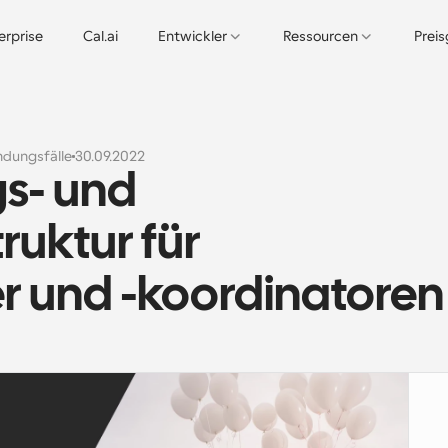
erprise
Cal.ai
Entwickler
Ressourcen
Prei
dungsfälle
30.09.2022
- und 
uktur für 
r und -koordinatoren