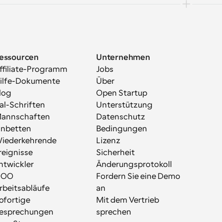
essourcen
Unternehmen
ffiliate-Programm
Jobs
ilfe-Dokumente
Über
log
Open Startup
al-Schriften
Unterstützung
annschaften
Datenschutz
inbetten
Bedingungen
iederkehrende 
Lizenz
reignisse
Sicherheit
ntwickler
Änderungsprotokoll
OOO
Fordern Sie eine Demo 
rbeitsabläufe
an
ofortige 
Mit dem Vertrieb 
esprechungen
sprechen