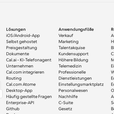
Lösungen
Anwendungsfälle
R
iOS/Android-App
Verkauf
A
Selbst gehostet
Marketing
H
Preisgestaltung
Talentakquise
B
Dokumente
Kundensupport
C
Cal.ai - KI-Telefonagent
Höhere Bildung
M
Unternehmen
Telemedizin
E
Cal.com integrieren
Professionelle 
W
Routing
Dienstleistungen
E
Cal.com Atome
Einstellungsmarktplatz
E
Desktop-App
Personalwesen
Häufig gestellte Fragen
Nachhilfe
A
Enterprise-API
C-Suite
S
Github
Gesetz
B