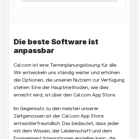
Arbeitsabläufe
Automatisieren Sie die Planung und Erinnerungen
Blog
Bleiben Sie auf dem Laufenden über die neuesten 
Die beste Software ist 
Nachrichten und Updates.
Supercharged Planung mit KI-gestützten Anrufen
anpassbar
Sofortige Besprechungen
Treffen Sie sich in wenigen Minuten mit Kunden
Cal.com ist eine Terminplanungslösung für alle. 
Wir entwickeln uns ständig weiter und erhöhen 
Dynamische Gruppenlinks
die Optionen, die unseren Nutzern zur Verfügung 
Nahtlos Meetings mit mehreren Personen buchen
stehen. Eine der Hauptmethoden, wie dies 
erreicht wird, ist über den Cal.com App Store.
Webhooks
Erhalten Sie eine Benachrichtigung, wenn etwas 
passiert
Im Gegensatz zu den meisten unserer 
Zeitgenossen ist der Cal.com App Store 
entwicklerfreundlich. Das bedeutet, dass jeder 
mit dem Wissen, der Leidenschaft und dem 
Engagement Integrationen erstellen kann, die 