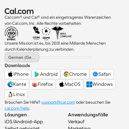
Cal.com® und Cal® sind ein eingetragenes Warenzeichen 
von Cal.com, Inc. Alle Rechte vorbehalten.
Unsere Mission ist es, bis 2031 eine Milliarde Menschen 
durch Kalenderplanung zu verbinden.
Select Language
German (Germany)
Downloads
iPhone
Android
Chrome
Safari
Kante
Firefox
MacOS
Windows
Linux
Brauchen Sie Hilfe? 
support@cal.com
 oder besuchen Sie 
cal.com/help
.
Lösungen
Anwendungsfälle
iOS/Android-App
Verkauf
Selbst gehostet
Marketing