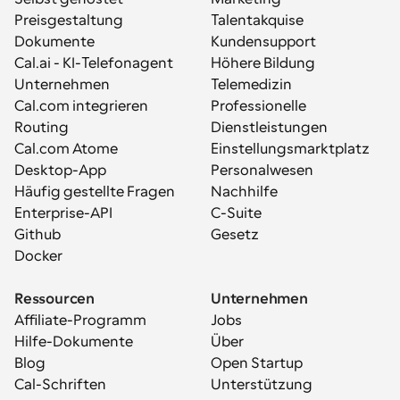
Preisgestaltung
Talentakquise
Dokumente
Kundensupport
Cal.ai - KI-Telefonagent
Höhere Bildung
Unternehmen
Telemedizin
Cal.com integrieren
Professionelle 
Routing
Dienstleistungen
Cal.com Atome
Einstellungsmarktplatz
Desktop-App
Personalwesen
Häufig gestellte Fragen
Nachhilfe
Enterprise-API
C-Suite
Github
Gesetz
Docker
Ressourcen
Unternehmen
Affiliate-Programm
Jobs
Hilfe-Dokumente
Über
Blog
Open Startup
Cal-Schriften
Unterstützung