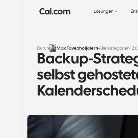
Lösungen
Ent
Durch
Max Tavepholjalern
Alle Kategorien
12.
Backup-Strategi
selbst gehostete
Kalendersched