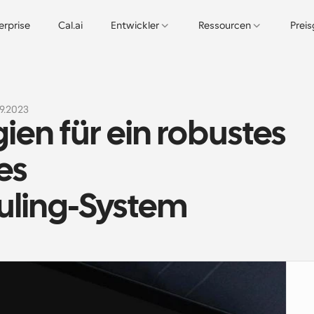
erprise
Cal.ai
Entwickler
Ressourcen
Prei
09.2023
en für ein robustes 
s 
uling-System