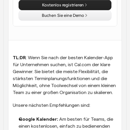
Kostenlos registrieren
Arbeitsabläufe
Automatisieren Sie die Planung und Erinnerungen
Buchen Sie eine Demo
Blog
Bleiben Sie auf dem Laufenden über die neuesten 
Nachrichten und Updates.
Supercharged Planung mit KI-gestützten Anrufen
Sofortige Besprechungen
Treffen Sie sich in wenigen Minuten mit Kunden
TL:DR
: Wenn Sie nach der besten Kalender-App 
für Unternehmen suchen, ist Cal.com der klare 
Gewinner. Sie bietet die meiste Flexibilität, die 
Dynamische Gruppenlinks
Nahtlos Meetings mit mehreren Personen buchen
stärksten Terminplanungsfunktionen und die 
Möglichkeit, ohne Toolwechsel von einem kleinen 
Webhooks
Team zu einer großen Organisation zu skalieren. 
Erhalten Sie eine Benachrichtigung, wenn etwas 
passiert
Unsere nächsten Empfehlungen sind:
Google Kalender:
 Am besten für Teams, die 
einen kostenlosen, einfach zu bedienenden 