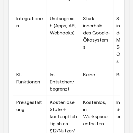
Integratione
Umfangreic
Stark 
Stark 
n
h (Apps, API, 
innerhalb 
innerhal
Webhooks)
des Google-
des 
Ökosystem
Microso
s
365-
Ökosys
s
KI-
Im 
Keine
Begren
Funktionen
Entstehen/
begrenzt
Preisgestalt
Kostenlose 
Kostenlos; 
In Micro
ung
Stufe + 
in 
365 
kostenpflich
Workspace 
enthalt
tig ab ca. 
enthalten
$12/Nutzer/