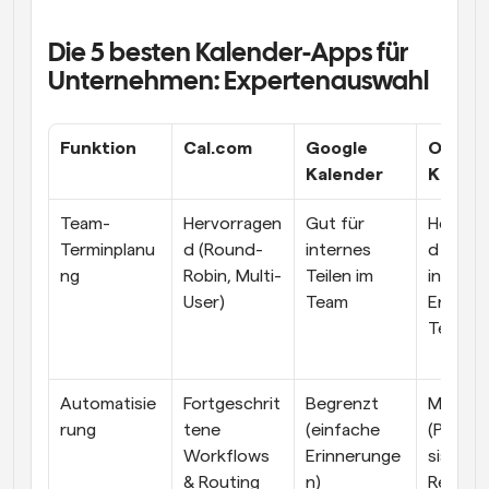
Die 5 besten Kalender-Apps für 
Unternehmen: Expertenauswahl
Funktion
Cal.com
Google 
Outloo
Kalender
Kalend
Team-
Hervorragen
Gut für 
Hervor
Terminplanu
d (Round-
internes 
d für 
ng
Robin, Multi-
Teilen im 
interne 
User)
Team
Enterpr
Teams
Automatisie
Fortgeschrit
Begrenzt 
Mittel 
rung
tene 
(einfache 
(Planun
Workflows 
Erinnerunge
sistent, 
& Routing
n)
Regeln)