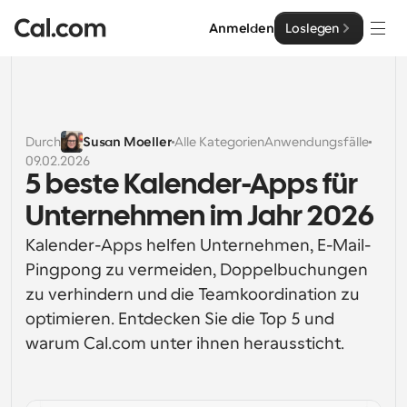
Anmelden
Loslegen
Lösungen
Lösungen
Durch
Susan Moeller
Alle Kategorien
Anwendungsfälle
09.02.2026
Nach Teamgröße
Enterprise
5 beste Kalender-Apps für 
Für Einzelpersonen
Unternehmen im Jahr 2026
Persönliche Terminplanung einfach gemacht
Cal.ai
Kalender-Apps helfen Unternehmen, E-Mail-
Für Teams
Pingpong zu vermeiden, Doppelbuchungen 
Kollaborative Planung für Gruppen
Entwickler
zu verhindern und die Teamkoordination zu 
optimieren. Entdecken Sie die Top 5 und 
Für Entwickler
Entwicklerdokumentation
Ressourcen
warum Cal.com unter ihnen heraussticht. 
Leistungsstarke Funktionen und Integrationen
Dokumentation für die Cal.com-Plattform
API
Preisgestaltung
API
Für Unternehmen
Erstellen Sie Ihre eigenen Integrationen mit unserer 