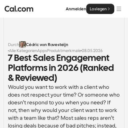
Anmelden
Loslegen
Lösungen
Lösungen
Durch
Cédric van Ravesteijn
Alle Kategorien
Apps
Produktmerkmale
08.05.2026
Nach Teamgröße
Enterprise
7 Best Sales Engagement 
Für Einzelpersonen
Platforms in 2026 (Ranked 
Persönliche Terminplanung einfach gemacht
Cal.ai
& Reviewed)
Für Teams
Would you want to work with a client who 
Kollaborative Planung für Gruppen
Entwickler
does not respect your time? Or someone who 
doesn’t respond to you when you need? If 
Für Entwickler
Entwicklerdokumentation
Ressourcen
Leistungsstarke Funktionen und Integrationen
not, then why would your client want to work 
Dokumentation für die Cal.com-Plattform
with a team like that? Most sales reps aren’t 
API
Preisgestaltung
API
Für Unternehmen
Erstellen Sie Ihre eigenen Integrationen mit unserer 
losing deals because of bad pitches; instead, 