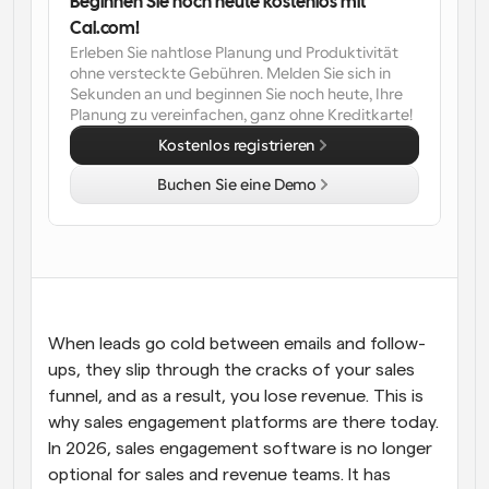
Beginnen Sie noch heute kostenlos mit 
Cal.com!
Arbeitsabläufe
Erleben Sie nahtlose Planung und Produktivität 
Automatisieren Sie die Planung und Erinnerungen
ohne versteckte Gebühren. Melden Sie sich in 
Sekunden an und beginnen Sie noch heute, Ihre 
Blog
Planung zu vereinfachen, ganz ohne Kreditkarte!
Bleiben Sie auf dem Laufenden über die neuesten 
Kostenlos registrieren
Nachrichten und Updates.
Supercharged Planung mit KI-gestützten Anrufen
Buchen Sie eine Demo
Sofortige Besprechungen
Treffen Sie sich in wenigen Minuten mit Kunden
Dynamische Gruppenlinks
Nahtlos Meetings mit mehreren Personen buchen
Webhooks
When leads go cold between emails and follow-
Erhalten Sie eine Benachrichtigung, wenn etwas 
ups, they slip through the cracks of your sales 
passiert
funnel, and as a result, you lose revenue. This is 
why sales engagement platforms are there today. 
In 2026, sales engagement software is no longer 
optional for sales and revenue teams. It has 