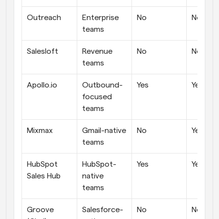
Outreach
Enterprise 
No
No
teams
Salesloft
Revenue 
No
No
teams
Apollo.io
Outbound-
Yes
Yes
focused 
teams
Mixmax
Gmail-native 
No
Yes
teams
HubSpot 
HubSpot-
Yes
Yes
Sales Hub
native 
teams
Groove 
Salesforce-
No
No