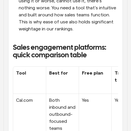
using it or worse, cannot use it, there’s 
nothing worse. You need a tool that’s intuitive 
and built around how sales teams function. 
This is why ease of use also holds significant 
weightage in our rankings.
Sales engagement platforms: 
quick comparison table
Tool
Best for
Free plan
Transp
t prici
Cal.com
Both 
Yes
Yes
inbound and 
outbound-
focused 
teams