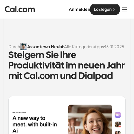
Anmelden
Loslegen
Lösungen
Lösungen
Durch
Assantewa Heubi
Alle Kategorien
Apps
15.01.2025
Steigern Sie Ihre 
Nach Teamgröße
Enterprise
Produktivität im neuen Jahr 
Für Einzelpersonen
Persönliche Terminplanung einfach gemacht
mit Cal.com und Dialpad
Cal.ai
Für Teams
Kollaborative Planung für Gruppen
Entwickler
Für Entwickler
Entwicklerdokumentation
Ressourcen
Leistungsstarke Funktionen und Integrationen
Dokumentation für die Cal.com-Plattform
API
Preisgestaltung
API
Für Unternehmen
Erstellen Sie Ihre eigenen Integrationen mit unserer 