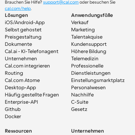
Brauchen Sie Hilfe? 
support@cal.com
 oder besuchen Sie 
cal.com/help
.
Lösungen
Anwendungsfälle
iOS/Android-App
Verkauf
Selbst gehostet
Marketing
Preisgestaltung
Talentakquise
Dokumente
Kundensupport
Cal.ai - KI-Telefonagent
Höhere Bildung
Unternehmen
Telemedizin
Cal.com integrieren
Professionelle 
Routing
Dienstleistungen
Cal.com Atome
Einstellungsmarktplatz
Desktop-App
Personalwesen
Häufig gestellte Fragen
Nachhilfe
Enterprise-API
C-Suite
Github
Gesetz
Docker
Ressourcen
Unternehmen