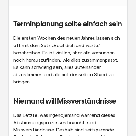
Arbeitsabläufe
Automatisieren Sie die Planung und Erinnerungen
Terminplanung sollte einfach sein
Blog
Bleiben Sie auf dem Laufenden über die neuesten 
Die ersten Wochen des neuen Jahres lassen sich 
Nachrichten und Updates.
oft mit dem Satz „Beeil dich und warte.“ 
Supercharged Planung mit KI-gestützten Anrufen
beschreiben. Es ist viel los, aber alle versuchen 
Sofortige Besprechungen
Treffen Sie sich in wenigen Minuten mit Kunden
noch herauszufinden, wie alles zusammenpasst. 
Es kann schwierig sein, alles aufeinander 
abzustimmen und alle auf denselben Stand zu 
Dynamische Gruppenlinks
Nahtlos Meetings mit mehreren Personen buchen
bringen.
Webhooks
Erhalten Sie eine Benachrichtigung, wenn etwas 
Niemand will Missverständnisse
passiert
Das Letzte, was irgendjemand während dieses 
Abstimmungsprozesses braucht, sind 
Missverständnisse. Deshalb sind zeitsparende 