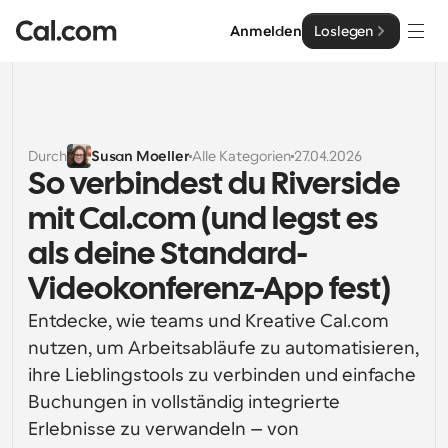
Anmelden
Loslegen
Lösungen
Lösungen
Durch
Susan Moeller
Alle Kategorien
27.04.2026
So verbindest du Riverside 
Nach Teamgröße
Enterprise
mit Cal.com (und legst es 
Für Einzelpersonen
Persönliche Terminplanung einfach gemacht
als deine Standard-
Cal.ai
Videokonferenz-App fest)
Für Teams
Kollaborative Planung für Gruppen
Entwickler
Entdecke, wie teams und Kreative Cal.com 
nutzen, um Arbeitsabläufe zu automatisieren, 
Für Entwickler
Entwicklerdokumentation
Ressourcen
ihre Lieblingstools zu verbinden und einfache 
Leistungsstarke Funktionen und Integrationen
Dokumentation für die Cal.com-Plattform
Buchungen in vollständig integrierte 
API
Erlebnisse zu verwandeln – von 
Preisgestaltung
API
Für Unternehmen
Erstellen Sie Ihre eigenen Integrationen mit unserer 