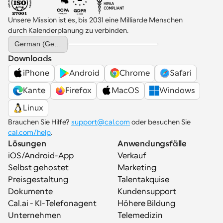
Unsere Mission ist es, bis 2031 eine Milliarde Menschen 
durch Kalenderplanung zu verbinden.
Select Language
German (Germany)
Downloads
iPhone
Android
Chrome
Safari
Kante
Firefox
MacOS
Windows
Linux
Brauchen Sie Hilfe? 
support@cal.com
 oder besuchen Sie 
cal.com/help
.
Lösungen
Anwendungsfälle
iOS/Android-App
Verkauf
Selbst gehostet
Marketing
Preisgestaltung
Talentakquise
Dokumente
Kundensupport
Cal.ai - KI-Telefonagent
Höhere Bildung
Unternehmen
Telemedizin