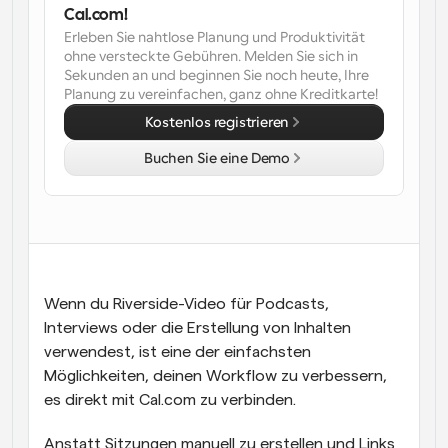
Cal.com!
Arbeitsabläufe
Erleben Sie nahtlose Planung und Produktivität 
Automatisieren Sie die Planung und Erinnerungen
ohne versteckte Gebühren. Melden Sie sich in 
Sekunden an und beginnen Sie noch heute, Ihre 
Planung zu vereinfachen, ganz ohne Kreditkarte!
Blog
Bleiben Sie auf dem Laufenden über die neuesten 
Kostenlos registrieren
Nachrichten und Updates.
Supercharged Planung mit KI-gestützten Anrufen
Buchen Sie eine Demo
Sofortige Besprechungen
Treffen Sie sich in wenigen Minuten mit Kunden
Dynamische Gruppenlinks
Nahtlos Meetings mit mehreren Personen buchen
Wenn du Riverside-Video für Podcasts, 
Webhooks
Interviews oder die Erstellung von Inhalten 
Erhalten Sie eine Benachrichtigung, wenn etwas 
passiert
verwendest, ist eine der einfachsten 
Möglichkeiten, deinen Workflow zu verbessern, 
es direkt mit Cal.com zu verbinden.
Anstatt Sitzungen manuell zu erstellen und Links 