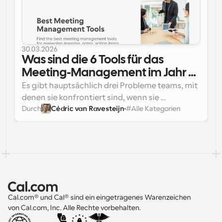
optimiert ist? Die meisten teams merken erst zu 
spät, dass sie Planungsprobleme haben, bis es 
sie kostet. Ein Mangel an Struktur, Fairness und 
Automatisierung führt zu Planungsproblemen, 
30.03.2026
die das Management, die Team-Moral und, am 
Was sind die 6 Tools für das 
wichtigsten, Zeit kosten. Wie man sagt, 
Zeit ist 
Meeting-Management im Jahr 
Geld 
– am Ende verlieren Sie sowohl wertvolle 
2026
Es gibt hauptsächlich drei Probleme teams, mit 
Zeit als auch Umsatz, weil es an einer 
denen sie konfrontiert sind, wenn sie 
angemessenen Automatisierung der Planung 
Durch
Cédric van Ravesteijn
#
Alle Kategorien
versuchen, eine Besprechung im Jahr 2026 zu 
Den richtigen Besprechungstermin zu 
fehlt.
planen.
finden, an dem alle verfügbar sind
Besprechungsagenden auszuarbeiten und 
alle auf denselben Stand zu bringen
Notizen, Entscheidungen und Aufgaben zu 
bündeln, damit nichts untergeht
Cal.com® und Cal® sind ein eingetragenes Warenzeichen 
von Cal.com, Inc. Alle Rechte vorbehalten.