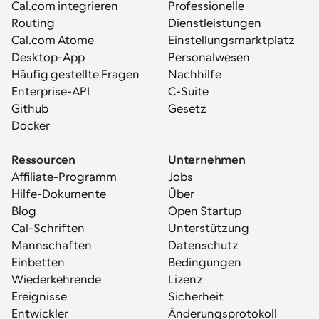
Cal.com integrieren
Professionelle 
Routing
Dienstleistungen
Cal.com Atome
Einstellungsmarktplatz
Desktop-App
Personalwesen
Häufig gestellte Fragen
Nachhilfe
Enterprise-API
C-Suite
Github
Gesetz
Docker
Ressourcen
Unternehmen
Affiliate-Programm
Jobs
Hilfe-Dokumente
Über
Blog
Open Startup
Cal-Schriften
Unterstützung
Mannschaften
Datenschutz
Einbetten
Bedingungen
Wiederkehrende 
Lizenz
Ereignisse
Sicherheit
Entwickler
Änderungsprotokoll