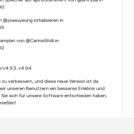
n Speicher auf api/book/event von @emrysal in 
90
@joeauyeung initialisieren in 
89
amplan von @CarinaWolli in 
92
v4.9.3...v4.9.4
 zu verbessern, und diese neue Version ist da 
wir unseren Benutzern ein besseres Erlebnis und 
s Sie sich für unsere Software entschieden haben, 
enießen!