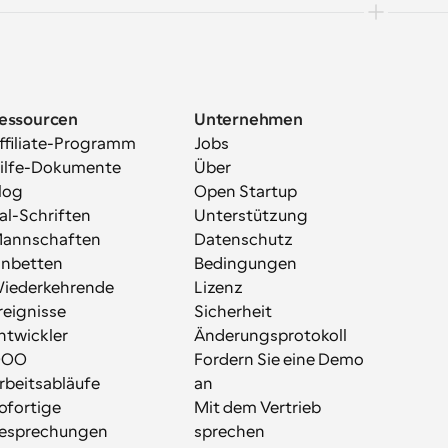
essourcen
Unternehmen
ffiliate-Programm
Jobs
ilfe-Dokumente
Über
log
Open Startup
al-Schriften
Unterstützung
annschaften
Datenschutz
inbetten
Bedingungen
iederkehrende 
Lizenz
reignisse
Sicherheit
ntwickler
Änderungsprotokoll
OOO
Fordern Sie eine Demo 
rbeitsabläufe
an
ofortige 
Mit dem Vertrieb 
esprechungen
sprechen