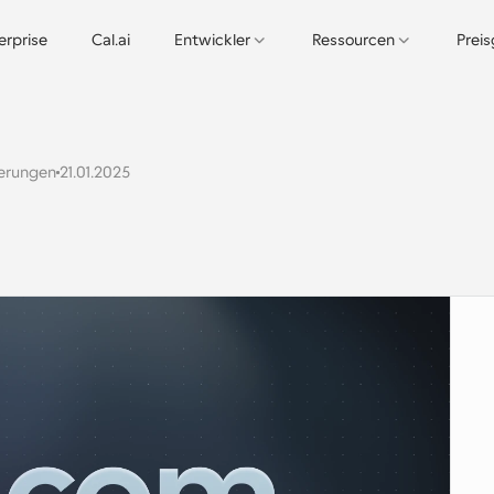
erprise
Cal.ai
Entwickler
Ressourcen
Prei
ierungen
21.01.2025