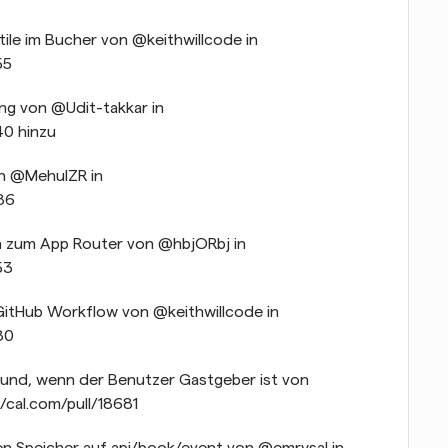
ile im Bucher von @keithwillcode in 
55
ng von @Udit-takkar in 
40 hinzu
on @MehulZR in 
86
en zum App Router von @hbjORbj in 
53
itHub Workflow von @keithwillcode in 
80
rund, wenn der Benutzer Gastgeber ist von 
/cal.com/pull/18681