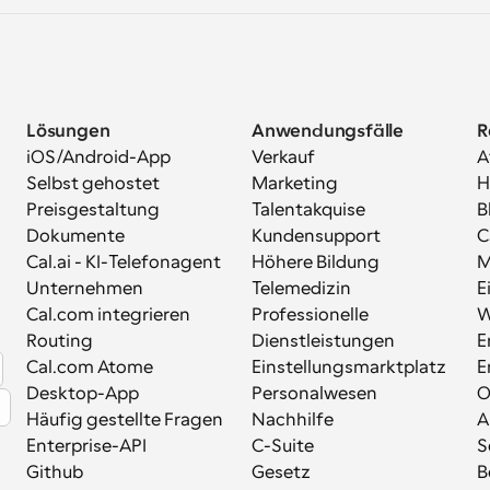
Lösungen
Anwendungsfälle
R
iOS/Android-App
Verkauf
A
Selbst gehostet
Marketing
H
Preisgestaltung
Talentakquise
B
Dokumente
Kundensupport
C
Cal.ai - KI-Telefonagent
Höhere Bildung
M
Unternehmen
Telemedizin
E
Cal.com integrieren
Professionelle 
W
Routing
Dienstleistungen
E
Cal.com Atome
Einstellungsmarktplatz
E
Desktop-App
Personalwesen
Häufig gestellte Fragen
Nachhilfe
A
Enterprise-API
C-Suite
S
Github
Gesetz
B