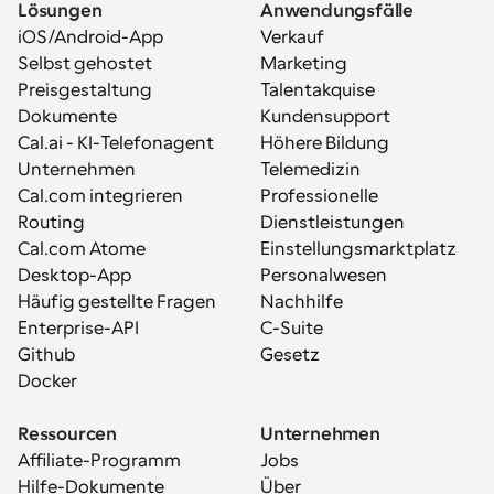
Lösungen
Anwendungsfälle
iOS/Android-App
Verkauf
Selbst gehostet
Marketing
Preisgestaltung
Talentakquise
Dokumente
Kundensupport
Cal.ai - KI-Telefonagent
Höhere Bildung
Unternehmen
Telemedizin
Cal.com integrieren
Professionelle 
Routing
Dienstleistungen
Cal.com Atome
Einstellungsmarktplatz
Desktop-App
Personalwesen
Häufig gestellte Fragen
Nachhilfe
Enterprise-API
C-Suite
Github
Gesetz
Docker
Ressourcen
Unternehmen
Affiliate-Programm
Jobs
Hilfe-Dokumente
Über