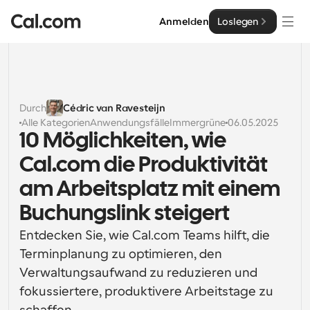
Anmelden
Loslegen
Lösungen
Lösungen
Durch
Cédric van Ravesteijn
Alle Kategorien
Anwendungsfälle
Immergrüne
06.05.2025
Nach Teamgröße
Enterprise
10 Möglichkeiten, wie 
Für Einzelpersonen
Cal.com die Produktivität 
Persönliche Terminplanung einfach gemacht
Cal.ai
am Arbeitsplatz mit einem 
Für Teams
Buchungslink steigert
Kollaborative Planung für Gruppen
Entwickler
Entdecken Sie, wie Cal.com Teams hilft, die 
Für Entwickler
Terminplanung zu optimieren, den 
Entwicklerdokumentation
Ressourcen
Leistungsstarke Funktionen und Integrationen
Dokumentation für die Cal.com-Plattform
Verwaltungsaufwand zu reduzieren und 
API
fokussiertere, produktivere Arbeitstage zu 
Preisgestaltung
API
Für Unternehmen
Erstellen Sie Ihre eigenen Integrationen mit unserer 