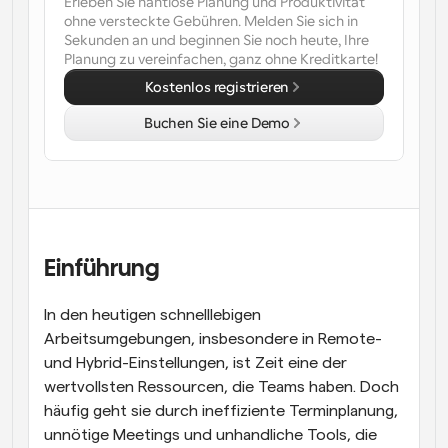
Erleben Sie nahtlose Planung und Produktivität 
ohne versteckte Gebühren. Melden Sie sich in 
Arbeitsabläufe
Sekunden an und beginnen Sie noch heute, Ihre 
Automatisieren Sie die Planung und Erinnerungen
Planung zu vereinfachen, ganz ohne Kreditkarte!
Kostenlos registrieren
Blog
Bleiben Sie auf dem Laufenden über die neuesten 
Buchen Sie eine Demo
Nachrichten und Updates.
Supercharged Planung mit KI-gestützten Anrufen
Sofortige Besprechungen
Treffen Sie sich in wenigen Minuten mit Kunden
Dynamische Gruppenlinks
Einführung
Nahtlos Meetings mit mehreren Personen buchen
Webhooks
In den heutigen schnelllebigen 
Erhalten Sie eine Benachrichtigung, wenn etwas 
Arbeitsumgebungen, insbesondere in Remote- 
passiert
und Hybrid-Einstellungen, ist Zeit eine der 
wertvollsten Ressourcen, die Teams haben. Doch 
häufig geht sie durch ineffiziente Terminplanung, 
unnötige Meetings und unhandliche Tools, die 