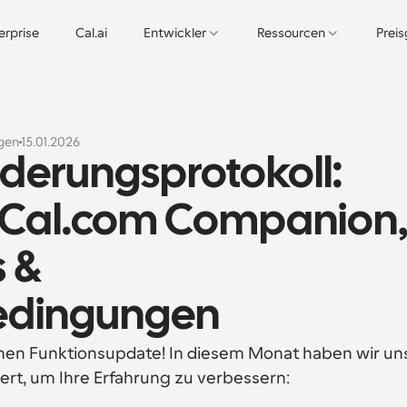
erprise
Cal.ai
Entwickler
Ressourcen
Prei
ngen
15.01.2026
derungsprotokoll: 
 Cal.com Companion,
& 
edingungen
hen Funktionsupdate! In diesem Monat haben wir uns
ert, um Ihre Erfahrung zu verbessern: