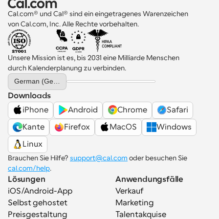
Cal.com® und Cal® sind ein eingetragenes Warenzeichen 
von Cal.com, Inc. Alle Rechte vorbehalten.
Unsere Mission ist es, bis 2031 eine Milliarde Menschen 
durch Kalenderplanung zu verbinden.
Select Language
German (Germany)
Downloads
iPhone
Android
Chrome
Safari
Kante
Firefox
MacOS
Windows
Linux
Brauchen Sie Hilfe? 
support@cal.com
 oder besuchen Sie 
cal.com/help
.
Lösungen
Anwendungsfälle
iOS/Android-App
Verkauf
Selbst gehostet
Marketing
Preisgestaltung
Talentakquise