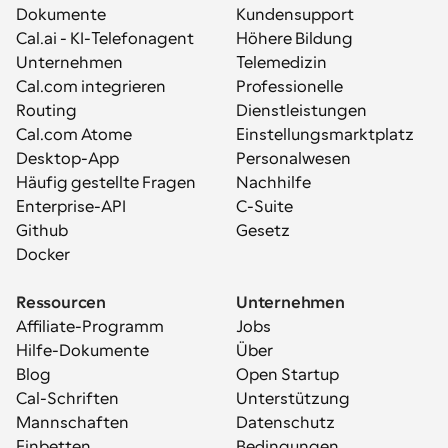
Dokumente
Kundensupport
Cal.ai - KI-Telefonagent
Höhere Bildung
Unternehmen
Telemedizin
Cal.com integrieren
Professionelle 
Routing
Dienstleistungen
Cal.com Atome
Einstellungsmarktplatz
Desktop-App
Personalwesen
Häufig gestellte Fragen
Nachhilfe
Enterprise-API
C-Suite
Github
Gesetz
Docker
Ressourcen
Unternehmen
Affiliate-Programm
Jobs
Hilfe-Dokumente
Über
Blog
Open Startup
Cal-Schriften
Unterstützung
Mannschaften
Datenschutz
Einbetten
Bedingungen