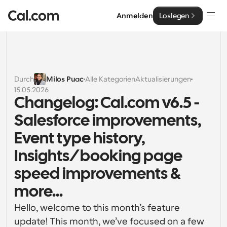
Anmelden
Loslegen
Lösungen
Lösungen
Durch
Milos Puac
Alle Kategorien
Aktualisierungen
15.05.2026
Nach Teamgröße
Enterprise
Changelog: Cal.com v6.5 - 
Für Einzelpersonen
Salesforce improvements, 
Persönliche Terminplanung einfach gemacht
Cal.ai
Event type history, 
Für Teams
Insights/booking page 
Kollaborative Planung für Gruppen
Entwickler
speed improvements & 
Für Entwickler
Entwicklerdokumentation
Ressourcen
more...
Leistungsstarke Funktionen und Integrationen
Dokumentation für die Cal.com-Plattform
Hello, welcome to this month’s feature 
API
Preisgestaltung
API
Für Unternehmen
Erstellen Sie Ihre eigenen Integrationen mit unserer 
update! This month, we’ve focused on a few 