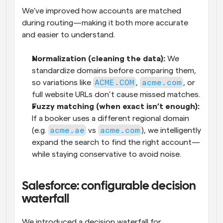
We’ve improved how accounts are matched 
during routing—making it both more accurate 
and easier to understand.
Normalization (cleaning the data): 
We 
standardize domains before comparing them, 
ACME.COM
acme.com
so variations like 
, 
, or 
full website URLs don’t cause missed matches.
Fuzzy matching (when exact isn’t enough): 
If a booker uses a different regional domain 
acme.ae
acme.com
(e.g. 
 vs 
), we intelligently 
expand the search to find the right account—
while staying conservative to avoid noise.
Salesforce: configurable decision 
waterfall
We introduced a decision waterfall for 