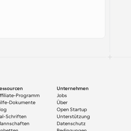
essourcen
Unternehmen
ffiliate-Programm
Jobs
ilfe-Dokumente
Über
log
Open Startup
al-Schriften
Unterstützung
annschaften
Datenschutz
inbetten
Bedingungen