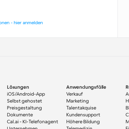
onen - hier anmelden
Lösungen
Anwendungsfälle
R
iOS/Android-App
Verkauf
A
Selbst gehostet
Marketing
H
Preisgestaltung
Talentakquise
B
Dokumente
Kundensupport
C
Cal.ai - KI-Telefonagent
Höhere Bildung
M
Unternehmen
Telemedizin
E