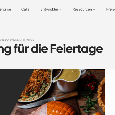
erprise
Cal.ai
Entwickler
Ressourcen
Prei
dungsfälle
16.11.2022
g für die Feiertage