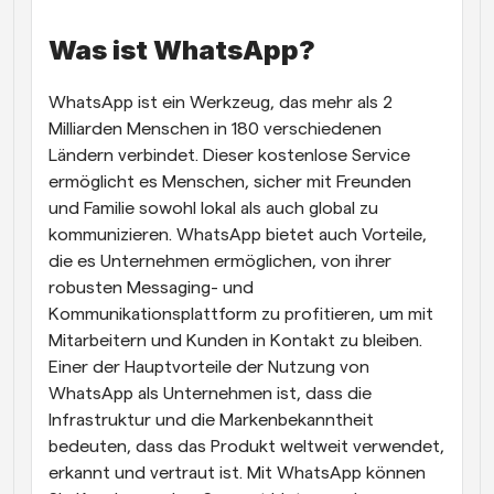
Arbeitsabläufe
Was ist WhatsApp?
Automatisieren Sie die Planung und Erinnerungen
WhatsApp ist ein Werkzeug, das mehr als 2 
Blog
Bleiben Sie auf dem Laufenden über die neuesten 
Milliarden Menschen in 180 verschiedenen 
Nachrichten und Updates.
Ländern verbindet. Dieser kostenlose Service 
Supercharged Planung mit KI-gestützten Anrufen
ermöglicht es Menschen, sicher mit Freunden 
Sofortige Besprechungen
und Familie sowohl lokal als auch global zu 
Treffen Sie sich in wenigen Minuten mit Kunden
kommunizieren. WhatsApp bietet auch Vorteile, 
die es Unternehmen ermöglichen, von ihrer 
Dynamische Gruppenlinks
robusten Messaging- und 
Nahtlos Meetings mit mehreren Personen buchen
Kommunikationsplattform zu profitieren, um mit 
Mitarbeitern und Kunden in Kontakt zu bleiben. 
Webhooks
Erhalten Sie eine Benachrichtigung, wenn etwas 
Einer der Hauptvorteile der Nutzung von 
passiert
WhatsApp als Unternehmen ist, dass die 
Infrastruktur und die Markenbekanntheit 
bedeuten, dass das Produkt weltweit verwendet, 
erkannt und vertraut ist. Mit WhatsApp können 