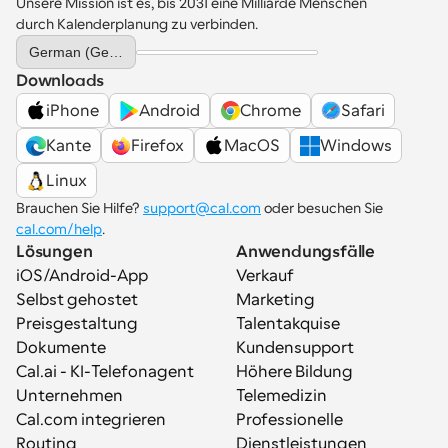
Unsere Mission ist es, bis 2031 eine Milliarde Menschen 
durch Kalenderplanung zu verbinden.
Select Language
German (Germany)
Downloads
iPhone
Android
Chrome
Safari
Kante
Firefox
MacOS
Windows
Linux
Brauchen Sie Hilfe? 
support@cal.com
 oder besuchen Sie 
cal.com/help
.
Lösungen
Anwendungsfälle
iOS/Android-App
Verkauf
Selbst gehostet
Marketing
Preisgestaltung
Talentakquise
Dokumente
Kundensupport
Cal.ai - KI-Telefonagent
Höhere Bildung
Unternehmen
Telemedizin
Cal.com integrieren
Professionelle 
Routing
Dienstleistungen