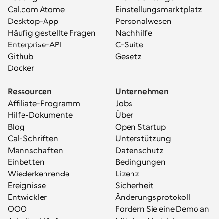
Cal.com Atome
Einstellungsmarktplatz
Desktop-App
Personalwesen
Häufig gestellte Fragen
Nachhilfe
Enterprise-API
C-Suite
Github
Gesetz
Docker
Ressourcen
Unternehmen
Affiliate-Programm
Jobs
Hilfe-Dokumente
Über
Blog
Open Startup
Cal-Schriften
Unterstützung
Mannschaften
Datenschutz
Einbetten
Bedingungen
Wiederkehrende 
Lizenz
Ereignisse
Sicherheit
Entwickler
Änderungsprotokoll
OOO
Fordern Sie eine Demo an