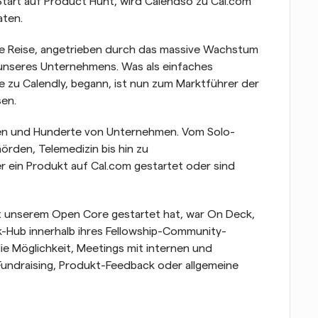
art auf Product Hunt, wird Calendso zu Cal.com 
aten.
he Reise, angetrieben durch das massive Wachstum 
nseres Unternehmens. Was als einfaches 
Nebenprojekt, eine Open-Source-Alternative zu Calendly, begann, ist nun zum Marktführer der 
en.
en und Hunderte von Unternehmen. Vom Solo-
rden, Telemedizin bis hin zu 
in Produkt auf Cal.com gestartet oder sind 
t unserem Open Core gestartet hat, war On Deck, 
-Hub innerhalb ihres Fellowship-Community-
die Möglichkeit, Meetings mit internen und 
undraising, Produkt-Feedback oder allgemeine 