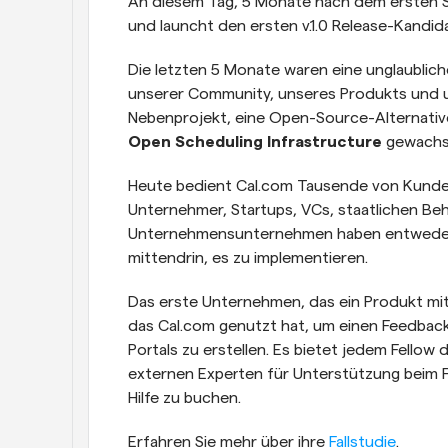
An diesem Tag, 5 Monate nach dem ersten St
und launcht den ersten v.1.0 Release-Kandid
Die letzten 5 Monate waren eine unglaublic
unserer Community, unseres Produkts und u
Open Scheduling Infrastructure
 gewachs
Heute bedient Cal.com Tausende von Kund
Unternehmer, Startups, VCs, staatlichen Behö
Unternehmensunternehmen haben entweder e
mittendrin, es zu implementieren.
Das erste Unternehmen, das ein Produkt mi
das Cal.com genutzt hat, um einen Feedback
Portals zu erstellen. Es bietet jedem Fellow 
externen Experten für Unterstützung beim F
Hilfe zu buchen.
Erfahren Sie mehr über ihre 
Fallstudie
.