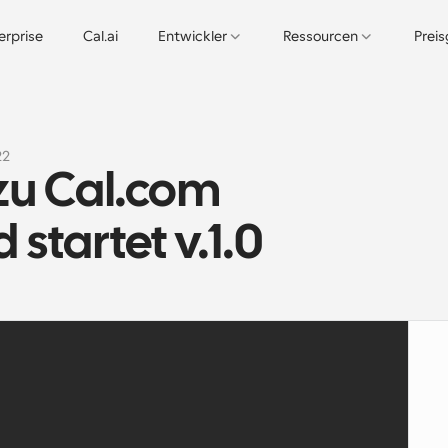
erprise
Cal.ai
Entwickler
Ressourcen
Prei
22
zu Cal.com 
startet v.1.0