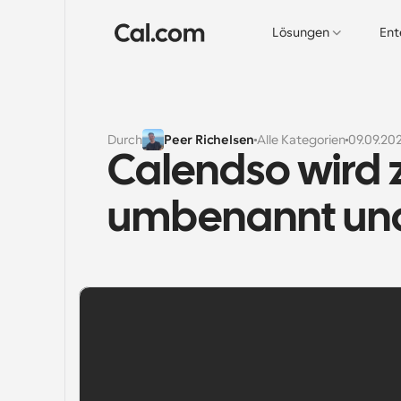
Lösungen
Ent
Durch
Peer Richelsen
Alle Kategorien
09.09.20
Calendso wird 
umbenannt und 