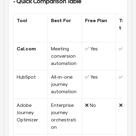
- Quick Comparison Table
Tool
Best For
Free Plan
Transp
t Prici
Cal.com
Meeting 
✅ Yes
✅ Yes
conversion 
automation
HubSpot
All-in-one 
✅ Yes
✅ Yes
journey 
automation
Adobe 
Enterprise 
❌ No
❌ No
Journey 
journey 
Optimizer
orchestrati
on