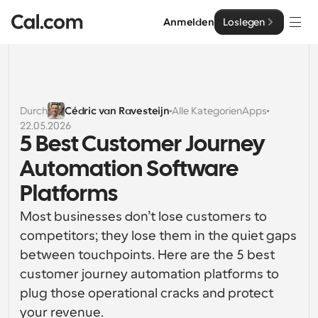
Anmelden
Loslegen
Lösungen
Lösungen
Durch
Cédric van Ravesteijn
Alle Kategorien
Apps
22.05.2026
Nach Teamgröße
Enterprise
5 Best Customer Journey 
Für Einzelpersonen
Automation Software 
Persönliche Terminplanung einfach gemacht
Cal.ai
Platforms
Für Teams
Most businesses don’t lose customers to 
Kollaborative Planung für Gruppen
Entwickler
competitors; they lose them in the quiet gaps 
between touchpoints. Here are the 5 best 
Für Entwickler
Entwicklerdokumentation
Ressourcen
Leistungsstarke Funktionen und Integrationen
customer journey automation platforms to 
Dokumentation für die Cal.com-Plattform
plug those operational cracks and protect 
API
Preisgestaltung
API
Für Unternehmen
Erstellen Sie Ihre eigenen Integrationen mit unserer 
your revenue.