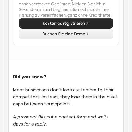
ohne versteckte Gebühren. Melden Sie sich in 
Sekunden an und beginnen Sie noch heute, Ihre 
Arbeitsabläufe
Planung zu vereinfachen, ganz ohne Kreditkarte!
Automatisieren Sie die Planung und Erinnerungen
Kostenlos registrieren
Blog
Bleiben Sie auf dem Laufenden über die neuesten 
Buchen Sie eine Demo
Nachrichten und Updates.
Supercharged Planung mit KI-gestützten Anrufen
Sofortige Besprechungen
Treffen Sie sich in wenigen Minuten mit Kunden
Dynamische Gruppenlinks
Did you know? 
Nahtlos Meetings mit mehreren Personen buchen
Most businesses don’t lose customers to their 
Webhooks
competitors. Instead, they lose them in the quiet 
Erhalten Sie eine Benachrichtigung, wenn etwas 
passiert
gaps between touchpoints. 
A prospect fills out a contact form and waits 
days for a reply. 