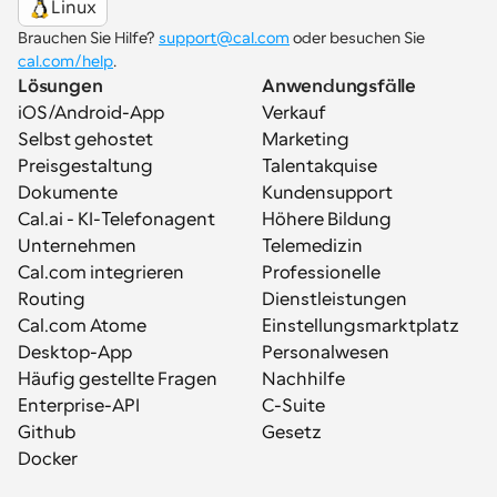
Linux
Brauchen Sie Hilfe? 
support@cal.com
 oder besuchen Sie 
cal.com/help
.
Lösungen
Anwendungsfälle
iOS/Android-App
Verkauf
Selbst gehostet
Marketing
Preisgestaltung
Talentakquise
Dokumente
Kundensupport
Cal.ai - KI-Telefonagent
Höhere Bildung
Unternehmen
Telemedizin
Cal.com integrieren
Professionelle 
Routing
Dienstleistungen
Cal.com Atome
Einstellungsmarktplatz
Desktop-App
Personalwesen
Häufig gestellte Fragen
Nachhilfe
Enterprise-API
C-Suite
Github
Gesetz
Docker