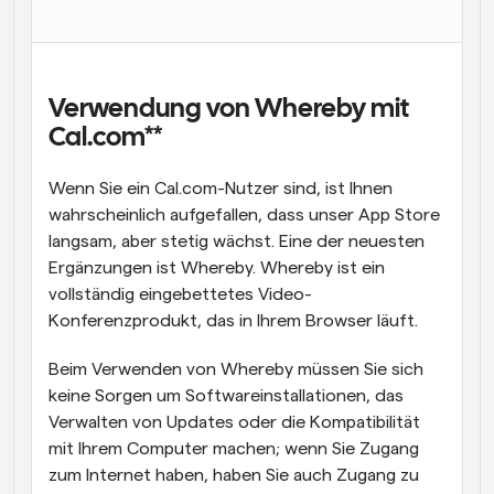
Arbeitsabläufe
Automatisieren Sie die Planung und Erinnerungen
Blog
Verwendung von Whereby mit 
Bleiben Sie auf dem Laufenden über die neuesten 
Cal.com**
Nachrichten und Updates.
Supercharged Planung mit KI-gestützten Anrufen
Wenn Sie ein Cal.com-Nutzer sind, ist Ihnen 
Sofortige Besprechungen
wahrscheinlich aufgefallen, dass unser App Store 
Treffen Sie sich in wenigen Minuten mit Kunden
langsam, aber stetig wächst. Eine der neuesten 
Ergänzungen ist Whereby. Whereby ist ein 
Dynamische Gruppenlinks
vollständig eingebettetes Video-
Nahtlos Meetings mit mehreren Personen buchen
Konferenzprodukt, das in Ihrem Browser läuft.
Webhooks
Erhalten Sie eine Benachrichtigung, wenn etwas 
Beim Verwenden von Whereby müssen Sie sich 
passiert
keine Sorgen um Softwareinstallationen, das 
Verwalten von Updates oder die Kompatibilität 
mit Ihrem Computer machen; wenn Sie Zugang 
zum Internet haben, haben Sie auch Zugang zu 