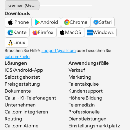
Select Language
German (Germany)
Downloads
iPhone
Android
Chrome
Safari
Kante
Firefox
MacOS
Windows
Linux
Brauchen Sie Hilfe? 
support@cal.com
 oder besuchen Sie 
cal.com/help
.
Lösungen
Anwendungsfälle
iOS/Android-App
Verkauf
Selbst gehostet
Marketing
Preisgestaltung
Talentakquise
Dokumente
Kundensupport
Cal.ai - KI-Telefonagent
Höhere Bildung
Unternehmen
Telemedizin
Cal.com integrieren
Professionelle 
Routing
Dienstleistungen
Cal.com Atome
Einstellungsmarktplatz