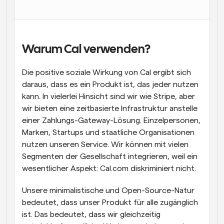
Arbeitsabläufe
Automatisieren Sie die Planung und Erinnerungen
Blog
Warum Cal verwenden?
Bleiben Sie auf dem Laufenden über die neuesten 
Nachrichten und Updates.
Die positive soziale Wirkung von Cal ergibt sich 
Supercharged Planung mit KI-gestützten Anrufen
daraus, dass es ein Produkt ist, das jeder nutzen 
Sofortige Besprechungen
kann. In vielerlei Hinsicht sind wir wie Stripe, aber 
Treffen Sie sich in wenigen Minuten mit Kunden
wir bieten eine zeitbasierte Infrastruktur anstelle 
einer Zahlungs-Gateway-Lösung. Einzelpersonen, 
Dynamische Gruppenlinks
Marken, Startups und staatliche Organisationen 
Nahtlos Meetings mit mehreren Personen buchen
nutzen unseren Service. Wir können mit vielen 
Webhooks
Segmenten der Gesellschaft integrieren, weil ein 
Erhalten Sie eine Benachrichtigung, wenn etwas 
wesentlicher Aspekt: Cal.com diskriminiert nicht. 
passiert
Unsere minimalistische und Open-Source-Natur 
bedeutet, dass unser Produkt für alle zugänglich 
ist. Das bedeutet, dass wir gleichzeitig 