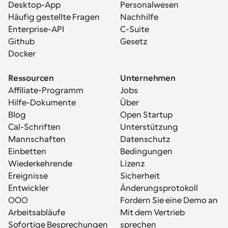
Desktop-App
Personalwesen
Häufig gestellte Fragen
Nachhilfe
Enterprise-API
C-Suite
Github
Gesetz
Docker
Ressourcen
Unternehmen
Affiliate-Programm
Jobs
Hilfe-Dokumente
Über
Blog
Open Startup
Cal-Schriften
Unterstützung
Mannschaften
Datenschutz
Einbetten
Bedingungen
Wiederkehrende 
Lizenz
Ereignisse
Sicherheit
Entwickler
Änderungsprotokoll
OOO
Fordern Sie eine Demo an
Arbeitsabläufe
Mit dem Vertrieb 
Sofortige Besprechungen
sprechen