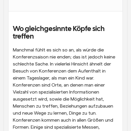
Arbeitsabläufe
Automatisieren Sie die Planung und Erinnerungen
Blog
Wo gleichgesinnte Köpfe sich 
Bleiben Sie auf dem Laufenden über die neuesten 
treffen
Nachrichten und Updates.
Supercharged Planung mit KI-gestützten Anrufen
Manchmal fühlt es sich so an, als würde die 
Sofortige Besprechungen
Konferenzsaison nie enden; das ist jedoch keine 
Treffen Sie sich in wenigen Minuten mit Kunden
schlechte Sache. In vielerlei Hinsicht ähnelt der 
Besuch von Konferenzen dem Aufenthalt in 
Dynamische Gruppenlinks
einem Tageslager, als man ein Kind war. 
Nahtlos Meetings mit mehreren Personen buchen
Konferenzen sind Orte, an denen man einer 
Webhooks
Vielzahl von spezialisierten Informationen 
Erhalten Sie eine Benachrichtigung, wenn etwas 
ausgesetzt wird, sowie die Möglichkeit hat, 
passiert
Menschen zu treffen, Beziehungen aufzubauen 
und neue Wege zu lernen, Dinge zu tun. 
Konferenzen kommen auch in allen Größen und 
Formen. Einige sind spezialisierte Messen, 