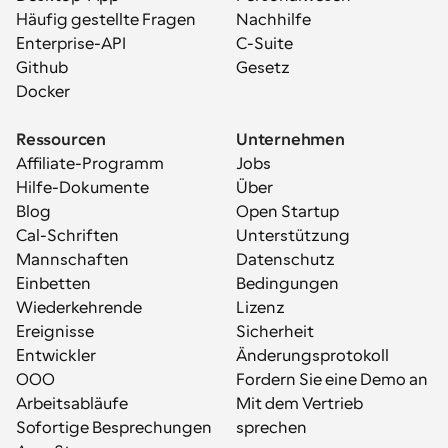
Häufig gestellte Fragen
Nachhilfe
Enterprise-API
C-Suite
Github
Gesetz
Docker
Ressourcen
Unternehmen
Affiliate-Programm
Jobs
Hilfe-Dokumente
Über
Blog
Open Startup
Cal-Schriften
Unterstützung
Mannschaften
Datenschutz
Einbetten
Bedingungen
Wiederkehrende 
Lizenz
Ereignisse
Sicherheit
Entwickler
Änderungsprotokoll
OOO
Fordern Sie eine Demo an
Arbeitsabläufe
Mit dem Vertrieb 
Sofortige Besprechungen
sprechen