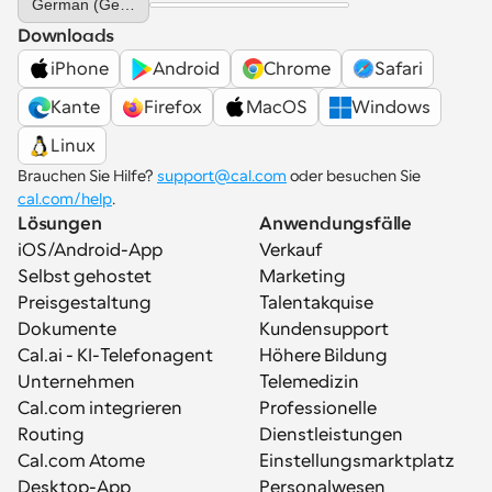
German (Germany)
Downloads
iPhone
Android
Chrome
Safari
Kante
Firefox
MacOS
Windows
Linux
Brauchen Sie Hilfe? 
support@cal.com
 oder besuchen Sie 
cal.com/help
.
Lösungen
Anwendungsfälle
iOS/Android-App
Verkauf
Selbst gehostet
Marketing
Preisgestaltung
Talentakquise
Dokumente
Kundensupport
Cal.ai - KI-Telefonagent
Höhere Bildung
Unternehmen
Telemedizin
Cal.com integrieren
Professionelle 
Routing
Dienstleistungen
Cal.com Atome
Einstellungsmarktplatz
Desktop-App
Personalwesen