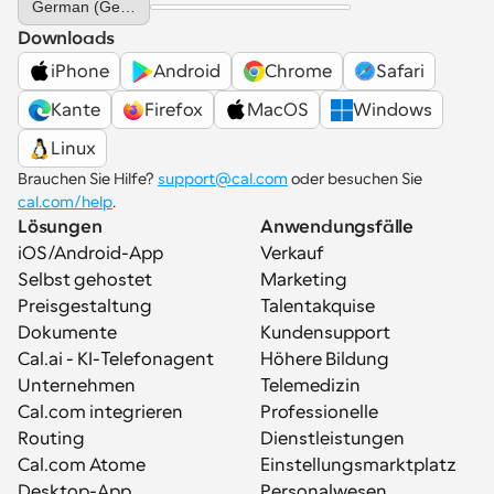
German (Germany)
Downloads
iPhone
Android
Chrome
Safari
Kante
Firefox
MacOS
Windows
Linux
Brauchen Sie Hilfe? 
support@cal.com
 oder besuchen Sie 
cal.com/help
.
Lösungen
Anwendungsfälle
iOS/Android-App
Verkauf
Selbst gehostet
Marketing
Preisgestaltung
Talentakquise
Dokumente
Kundensupport
Cal.ai - KI-Telefonagent
Höhere Bildung
Unternehmen
Telemedizin
Cal.com integrieren
Professionelle 
Routing
Dienstleistungen
Cal.com Atome
Einstellungsmarktplatz
Desktop-App
Personalwesen