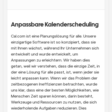
Arbeitsabläufe
Automatisieren Sie die Planung und Erinnerungen
Blog
Anpassbare Kalenderscheduling
Bleiben Sie auf dem Laufenden über die neuesten 
Nachrichten und Updates.
Cal.com ist eine Planungslösung für alle. Unsere 
Supercharged Planung mit KI-gestützten Anrufen
einzigartige Software ist so konzipiert, dass sie 
Sofortige Besprechungen
mit Ihnen wächst, während Ihr Unternehmen sich 
Treffen Sie sich in wenigen Minuten mit Kunden
entwickelt und wurde entwickelt, um 
Anpassungen zu erleichtern. Wir haben dies 
Dynamische Gruppenlinks
getan, weil wir verstehen, dass die einzige Zeit, in 
Nahtlos Meetings mit mehreren Personen buchen
der eine Lösung für alle passt, ist, wenn jeder sie 
Webhooks
leicht anpassen kann. Wenn wir das Problem der 
Erhalten Sie eine Benachrichtigung, wenn etwas 
zeitbezogenen Ineffizienzen betrachten, wurde 
passiert
uns klar, dass eine der besten Möglichkeiten, wie 
Menschen Zeit sparen können, darin besteht, 
Werkzeuge und Ressourcen zu nutzen, die sich 
wiederholende Aufgaben reduzieren. Dies 