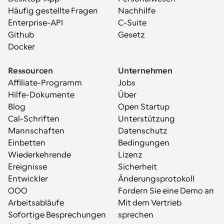
Häufig gestellte Fragen
Nachhilfe
Enterprise-API
C-Suite
Github
Gesetz
Docker
Ressourcen
Unternehmen
Affiliate-Programm
Jobs
Hilfe-Dokumente
Über
Blog
Open Startup
Cal-Schriften
Unterstützung
Mannschaften
Datenschutz
Einbetten
Bedingungen
Wiederkehrende 
Lizenz
Ereignisse
Sicherheit
Entwickler
Änderungsprotokoll
OOO
Fordern Sie eine Demo an
Arbeitsabläufe
Mit dem Vertrieb 
Sofortige Besprechungen
sprechen