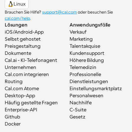
Linux
Brauchen Sie Hilfe? 
support@cal.com
 oder besuchen Sie 
cal.com/help
.
Lösungen
Anwendungsfälle
iOS/Android-App
Verkauf
Selbst gehostet
Marketing
Preisgestaltung
Talentakquise
Dokumente
Kundensupport
Cal.ai - KI-Telefonagent
Höhere Bildung
Unternehmen
Telemedizin
Cal.com integrieren
Professionelle 
Routing
Dienstleistungen
Cal.com Atome
Einstellungsmarktplatz
Desktop-App
Personalwesen
Häufig gestellte Fragen
Nachhilfe
Enterprise-API
C-Suite
Github
Gesetz
Docker