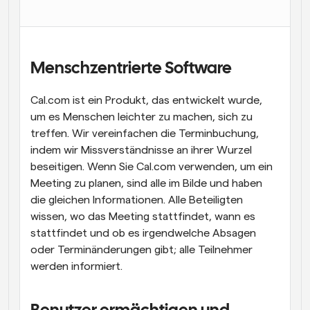
Arbeitsabläufe
Automatisieren Sie die Planung und Erinnerungen
Blog
Menschzentrierte Software
Bleiben Sie auf dem Laufenden über die neuesten 
Nachrichten und Updates.
Cal.com ist ein Produkt, das entwickelt wurde, 
Supercharged Planung mit KI-gestützten Anrufen
um es Menschen leichter zu machen, sich zu 
Sofortige Besprechungen
treffen. Wir vereinfachen die Terminbuchung, 
Treffen Sie sich in wenigen Minuten mit Kunden
indem wir Missverständnisse an ihrer Wurzel 
beseitigen. Wenn Sie Cal.com verwenden, um ein 
Dynamische Gruppenlinks
Meeting zu planen, sind alle im Bilde und haben 
Nahtlos Meetings mit mehreren Personen buchen
die gleichen Informationen. Alle Beteiligten 
Webhooks
wissen, wo das Meeting stattfindet, wann es 
Erhalten Sie eine Benachrichtigung, wenn etwas 
stattfindet und ob es irgendwelche Absagen 
passiert
oder Terminänderungen gibt; alle Teilnehmer 
werden informiert.