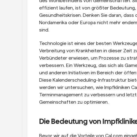
des Wohlbefindens von Gemeinschaften. Siche
effizient laufen, ist von größter Bedeutung,
Gesundheitskrisen. Denken Sie daran, dass d
Nordamerika oder Europa nicht mehr endemisc
sind.
Technologie ist eines der besten Werkzeuge,
Verbreitung von Krankheiten in dieser Zeit z
Verbündeter erwiesen, um Prozesse zu stra
verbessern. Ein Werkzeug, das sich als Gam
und anderen Initiativen im Bereich der öffent
Diese Kalenderscheduling-Infrastruktur bietet
werden wir untersuchen, wie Impfkliniken Ca
Terminmanagement zu verbessern und letzten
Gemeinschaften zu optimieren.
Die Bedeutung von Impfklinike
Bevor wir auf die Vorteile von Cal.com einge