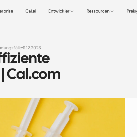
erprise
Cal.ai
Entwickler
Ressourcen
Prei
dungsfälle
11.12.2023
fiziente 
| Cal.com