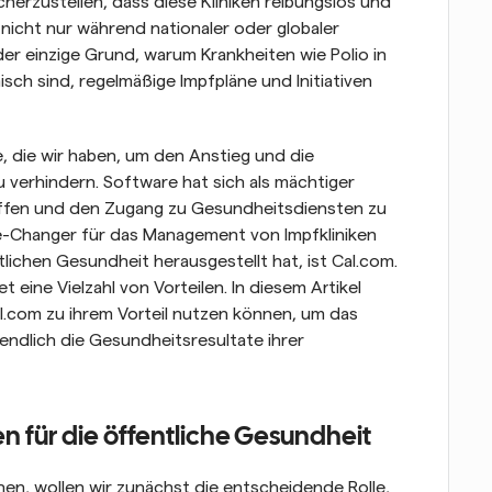
rzustellen, dass diese Kliniken reibungslos und 
 nicht nur während nationaler oder globaler 
er einzige Grund, warum Krankheiten wie Polio in 
h sind, regelmäßige Impfpläne und Initiativen 
 die wir haben, um den Anstieg und die 
u verhindern. Software hat sich als mächtiger 
ffen und den Zugang zu Gesundheitsdiensten zu 
e-Changer für das Management von Impfkliniken 
lichen Gesundheit herausgestellt hat, ist Cal.com. 
 eine Vielzahl von Vorteilen. In diesem Artikel 
l.com zu ihrem Vorteil nutzen können, um das 
dlich die Gesundheitsresultate ihrer 
n für die öffentliche Gesundheit
hen, wollen wir zunächst die entscheidende Rolle, 