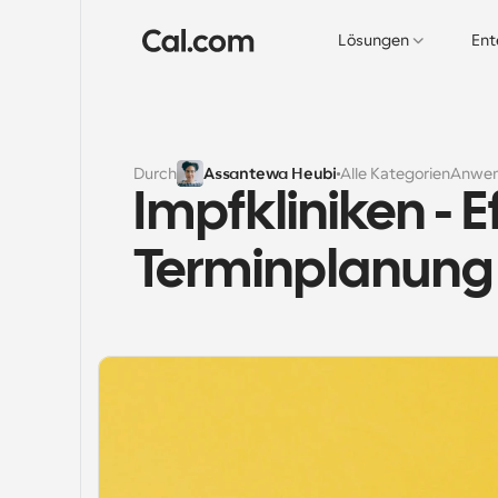
Lösungen
Ent
Durch
Assantewa Heubi
Alle Kategorien
Anwen
Impfkliniken - Ef
Terminplanung 