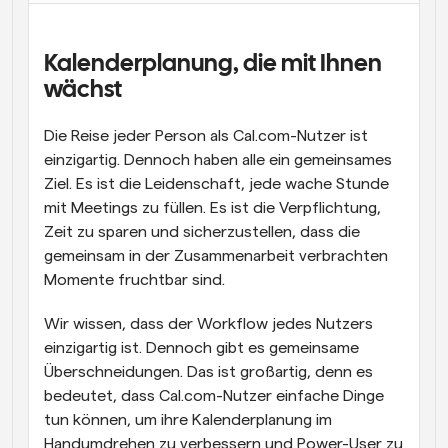
Arbeitsabläufe
Automatisieren Sie die Planung und Erinnerungen
Kalenderplanung, die mit Ihnen 
wächst
Blog
Bleiben Sie auf dem Laufenden über die neuesten 
Nachrichten und Updates.
Die Reise jeder Person als Cal.com-Nutzer ist 
Supercharged Planung mit KI-gestützten Anrufen
einzigartig. Dennoch haben alle ein gemeinsames 
Sofortige Besprechungen
Ziel. Es ist die Leidenschaft, jede wache Stunde 
Treffen Sie sich in wenigen Minuten mit Kunden
mit Meetings zu füllen. Es ist die Verpflichtung, 
Zeit zu sparen und sicherzustellen, dass die 
Dynamische Gruppenlinks
gemeinsam in der Zusammenarbeit verbrachten 
Nahtlos Meetings mit mehreren Personen buchen
Momente fruchtbar sind.
Webhooks
Wir wissen, dass der Workflow jedes Nutzers 
Erhalten Sie eine Benachrichtigung, wenn etwas 
einzigartig ist. Dennoch gibt es gemeinsame 
passiert
Überschneidungen. Das ist großartig, denn es 
bedeutet, dass Cal.com-Nutzer einfache Dinge 
tun können, um ihre Kalenderplanung im 
Handumdrehen zu verbessern und Power-User zu 