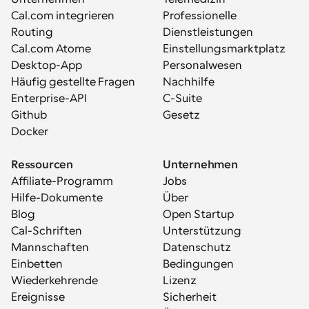
Cal.com integrieren
Professionelle 
Routing
Dienstleistungen
Cal.com Atome
Einstellungsmarktplatz
Desktop-App
Personalwesen
Häufig gestellte Fragen
Nachhilfe
Enterprise-API
C-Suite
Github
Gesetz
Docker
Ressourcen
Unternehmen
Affiliate-Programm
Jobs
Hilfe-Dokumente
Über
Blog
Open Startup
Cal-Schriften
Unterstützung
Mannschaften
Datenschutz
Einbetten
Bedingungen
Wiederkehrende 
Lizenz
Ereignisse
Sicherheit