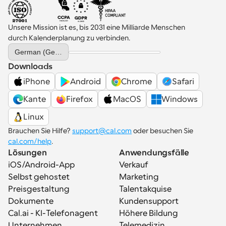
Unsere Mission ist es, bis 2031 eine Milliarde Menschen 
durch Kalenderplanung zu verbinden.
Select Language
German (Germany)
Downloads
iPhone
Android
Chrome
Safari
Kante
Firefox
MacOS
Windows
Linux
Brauchen Sie Hilfe? 
support@cal.com
 oder besuchen Sie 
cal.com/help
.
Lösungen
Anwendungsfälle
iOS/Android-App
Verkauf
Selbst gehostet
Marketing
Preisgestaltung
Talentakquise
Dokumente
Kundensupport
Cal.ai - KI-Telefonagent
Höhere Bildung
Unternehmen
Telemedizin