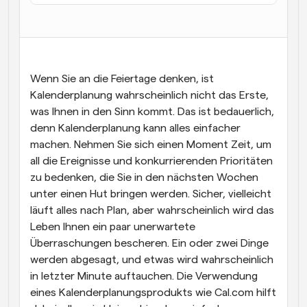
Arbeitsabläufe
Automatisieren Sie die Planung und Erinnerungen
Blog
Bleiben Sie auf dem Laufenden über die neuesten 
Wenn Sie an die Feiertage denken, ist 
Nachrichten und Updates.
Kalenderplanung wahrscheinlich nicht das Erste, 
Supercharged Planung mit KI-gestützten Anrufen
was Ihnen in den Sinn kommt. Das ist bedauerlich, 
Sofortige Besprechungen
denn Kalenderplanung kann alles einfacher 
Treffen Sie sich in wenigen Minuten mit Kunden
machen. Nehmen Sie sich einen Moment Zeit, um 
all die Ereignisse und konkurrierenden Prioritäten 
Dynamische Gruppenlinks
zu bedenken, die Sie in den nächsten Wochen 
Nahtlos Meetings mit mehreren Personen buchen
unter einen Hut bringen werden. Sicher, vielleicht 
läuft alles nach Plan, aber wahrscheinlich wird das 
Webhooks
Erhalten Sie eine Benachrichtigung, wenn etwas 
Leben Ihnen ein paar unerwartete 
passiert
Überraschungen bescheren. Ein oder zwei Dinge 
werden abgesagt, und etwas wird wahrscheinlich 
in letzter Minute auftauchen. Die Verwendung 
eines Kalenderplanungsprodukts wie Cal.com hilft 