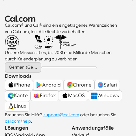
Cal.com® und Cal® sind ein eingetragenes Warenzeichen 
von Cal.com, Inc. Alle Rechte vorbehalten.
Unsere Mission ist es, bis 2031 eine Milliarde Menschen 
durch Kalenderplanung zu verbinden.
Select Language
German (Germany)
Downloads
iPhone
Android
Chrome
Safari
Kante
Firefox
MacOS
Windows
Linux
Brauchen Sie Hilfe? 
support@cal.com
 oder besuchen Sie 
cal.com/help
.
Lösungen
Anwendungsfälle
iOS/Android-App
Verkauf