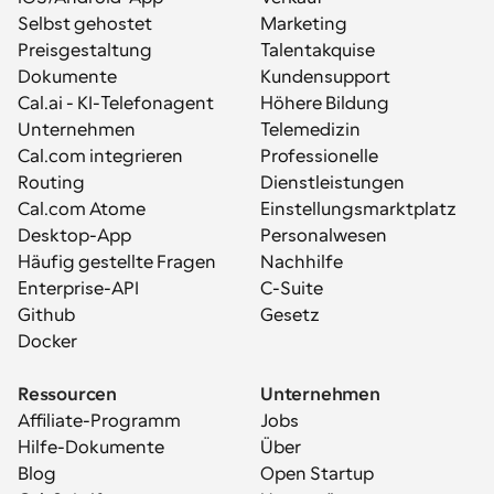
Selbst gehostet
Marketing
Preisgestaltung
Talentakquise
Dokumente
Kundensupport
Cal.ai - KI-Telefonagent
Höhere Bildung
Unternehmen
Telemedizin
Cal.com integrieren
Professionelle 
Routing
Dienstleistungen
Cal.com Atome
Einstellungsmarktplatz
Desktop-App
Personalwesen
Häufig gestellte Fragen
Nachhilfe
Enterprise-API
C-Suite
Github
Gesetz
Docker
Ressourcen
Unternehmen
Affiliate-Programm
Jobs
Hilfe-Dokumente
Über
Blog
Open Startup