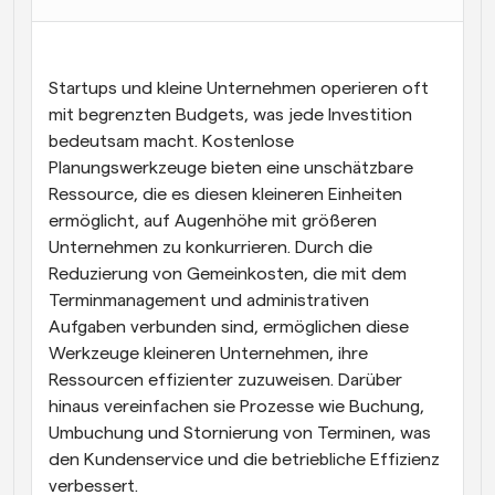
Arbeitsabläufe
Automatisieren Sie die Planung und Erinnerungen
Startups und kleine Unternehmen operieren oft 
Blog
mit begrenzten Budgets, was jede Investition 
Bleiben Sie auf dem Laufenden über die neuesten 
bedeutsam macht. Kostenlose 
Nachrichten und Updates.
Planungswerkzeuge bieten eine unschätzbare 
Supercharged Planung mit KI-gestützten Anrufen
Ressource, die es diesen kleineren Einheiten 
Sofortige Besprechungen
Treffen Sie sich in wenigen Minuten mit Kunden
ermöglicht, auf Augenhöhe mit größeren 
Unternehmen zu konkurrieren. Durch die 
Reduzierung von Gemeinkosten, die mit dem 
Dynamische Gruppenlinks
Nahtlos Meetings mit mehreren Personen buchen
Terminmanagement und administrativen 
Aufgaben verbunden sind, ermöglichen diese 
Webhooks
Werkzeuge kleineren Unternehmen, ihre 
Erhalten Sie eine Benachrichtigung, wenn etwas 
Ressourcen effizienter zuzuweisen. Darüber 
passiert
hinaus vereinfachen sie Prozesse wie Buchung, 
Umbuchung und Stornierung von Terminen, was 
den Kundenservice und die betriebliche Effizienz 
verbessert.