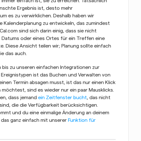
mmer einfach ist, sie zu erreichen. Tatsächlich 
nschte Ergebnis ist, desto mehr 
um es zu verwirklichen. Deshalb haben wir 
ie Kalenderplanung zu entwickeln, das zumindest 
l.com sind sich darin einig, dass sie nicht 
s Datums oder eines Ortes für ein Treffen eine 
 Diese Ansicht teilen wir; Planung sollte einfach 
ie das auch.
bis zu unseren einfachen Integrationen zur 
Ereignistypen ist das Buchen und Verwalten von 
inen Termin absagen musst, ist das nur einen Klick 
möchtest, sind es wieder nur ein paar Mausklicks. 
en, dass jemand 
ein Zeitfenster bucht
, das nicht 
sind, die die Verfügbarkeit berücksichtigen. 
ommt und du eine einmalige Änderung an deinem 
 das ganz einfach mit unserer 
Funktion für 