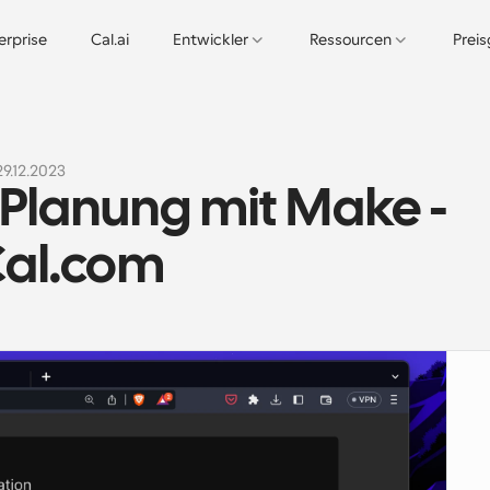
erprise
Cal.ai
Entwickler
Ressourcen
Prei
29.12.2023
Planung mit Make - 
Cal.com