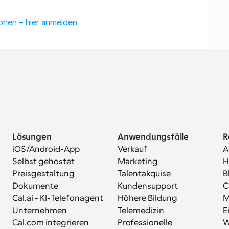
onen – hier anmelden
Lösungen
Anwendungsfälle
R
iOS/Android-App
Verkauf
A
Selbst gehostet
Marketing
H
Preisgestaltung
Talentakquise
B
Dokumente
Kundensupport
C
Cal.ai - KI-Telefonagent
Höhere Bildung
M
Unternehmen
Telemedizin
E
Cal.com integrieren
Professionelle 
W