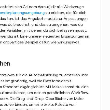
triert sich Cal.com darauf, dir alle Werkzeuge 
lenderplanungsumgebung
 zu erleben, die für dich 
r das tun, ist das Angebot modularer Anpassungen. 
, was du brauchst, und das zu umgehen, was du 
l der Variablen, mit denen du dich befassen musst, 
und du kannst genau das einstellen, was notwendig ist. Eine unserer neuesten Ergänzungen im 
ein großartiges Beispiel dafür, wie wirkungsvoll 
chen
kflows für die Automatisierung zu erstellen. Ihre 
as ist großartig, weil die Plattform damit 
 Standort zugänglich ist. Mit Make kannst du eine 
 automatisieren, um deinen persönlichen Workflow, 
ssern. Die Drag-and-Drop-Oberfläche von Make 
s zu verbinden, um eine breite Palette von 