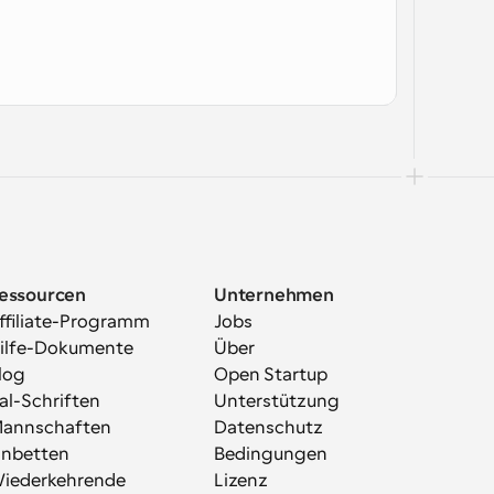
essourcen
Unternehmen
ffiliate-Programm
Jobs
ilfe-Dokumente
Über
log
Open Startup
al-Schriften
Unterstützung
annschaften
Datenschutz
inbetten
Bedingungen
iederkehrende 
Lizenz