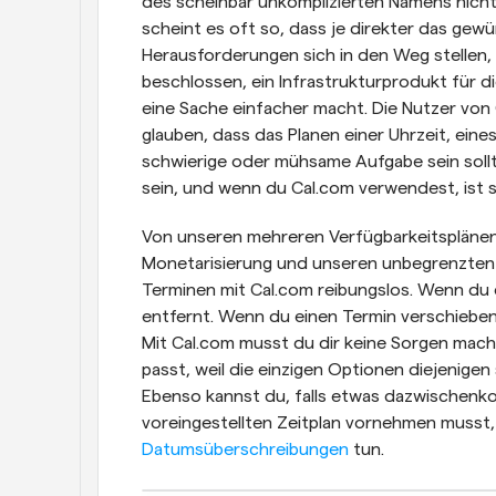
des scheinbar unkomplizierten Namens nicht i
scheint es oft so, dass je direkter das gewü
Herausforderungen sich in den Weg stellen, 
beschlossen, ein Infrastrukturprodukt für d
eine Sache einfacher macht. Die Nutzer von Ca
glauben, dass das Planen einer Uhrzeit, eine
schwierige oder mühsame Aufgabe sein sollte.
sein, und wenn du Cal.com verwendest, ist s
Von unseren mehreren Verfügbarkeitsplänen 
Monetarisierung und unseren unbegrenzten 
Terminen mit Cal.com reibungslos. Wenn du e
entfernt. Wenn du einen Termin verschieben 
Mit Cal.com musst du dir keine Sorgen mach
passt, weil die einzigen Optionen diejenigen 
Ebenso kannst du, falls etwas dazwischenk
voreingestellten Zeitplan vornehmen musst,
Datumsüberschreibungen
 tun.