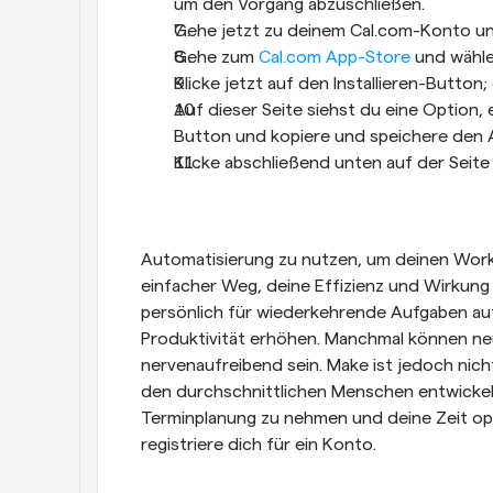
um den Vorgang abzuschließen.
Gehe jetzt zu deinem Cal.com-Konto un
Gehe zum 
Cal.com App-Store
 und wähle
Klicke jetzt auf den Installieren-Button
Auf dieser Seite siehst du eine Option, e
Button und kopiere und speichere den A
Klicke abschließend unten auf der Seit
Automatisierung zu nutzen, um deinen Workf
einfacher Weg, deine Effizienz und Wirkung z
persönlich für wiederkehrende Aufgaben auf
Produktivität erhöhen. Manchmal können ne
nervenaufreibend sein. Make ist jedoch nicht
den durchschnittlichen Menschen entwickelt.
Terminplanung zu nehmen und deine Zeit opti
registriere dich für ein Konto.