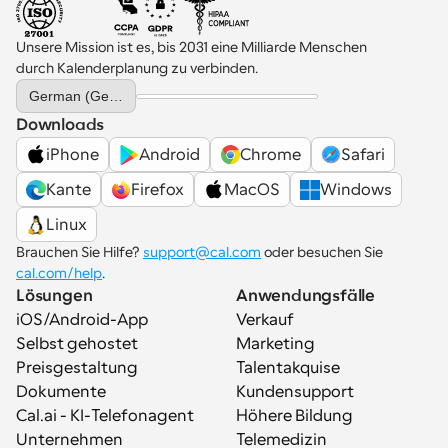
Unsere Mission ist es, bis 2031 eine Milliarde Menschen 
durch Kalenderplanung zu verbinden.
Select Language
German (Germany)
Downloads
iPhone
Android
Chrome
Safari
Kante
Firefox
MacOS
Windows
Linux
Brauchen Sie Hilfe? 
support@cal.com
 oder besuchen Sie 
cal.com/help
.
Lösungen
Anwendungsfälle
iOS/Android-App
Verkauf
Selbst gehostet
Marketing
Preisgestaltung
Talentakquise
Dokumente
Kundensupport
Cal.ai - KI-Telefonagent
Höhere Bildung
Unternehmen
Telemedizin