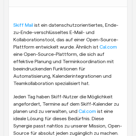
Arbeitsabläufe
Automatisieren Sie die Planung und Erinnerungen
Skiff Mail
 ist ein datenschutzorientiertes, Ende-
Blog
zu-Ende-verschlüsseltes E-Mail- und 
Bleiben Sie auf dem Laufenden über die neuesten 
Kollaborationstool, das auf einer Open-Source-
Nachrichten und Updates.
Plattform entwickelt wurde. Ähnlich ist 
Supercharged Planung mit KI-gestützten Anrufen
Cal.com
Sofortige Besprechungen
eine Open-Source-Plattform, die sich auf 
Treffen Sie sich in wenigen Minuten mit Kunden
effektive Planung und Terminkoordination mit 
beeindruckenden Funktionen für 
Dynamische Gruppenlinks
Automatisierung, Kalenderintegrationen und 
Nahtlos Meetings mit mehreren Personen buchen
Teamkollaboration spezialisiert hat.
Webhooks
Jeden Tag haben Skiff-Nutzer die Möglichkeit 
Erhalten Sie eine Benachrichtigung, wenn etwas 
angefordert, Termine auf dem Skiff-Kalender zu 
passiert
planen und zu verwalten, und 
Cal.com
 ist eine 
ideale Lösung für dieses Bedürfnis. Diese 
Synergie passt nahtlos zu unserer Mission, Open-
Source für absolut jeden zugänglich zu machen.