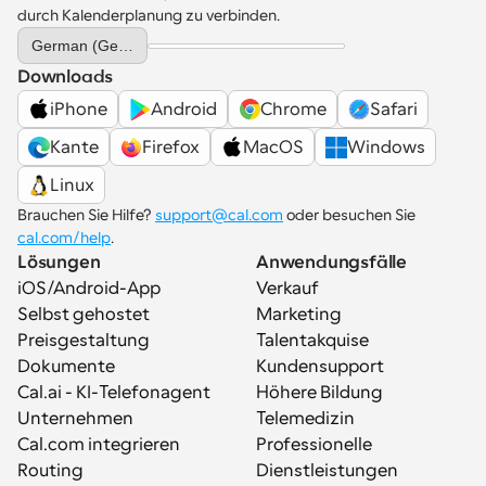
durch Kalenderplanung zu verbinden.
Select Language
German (Germany)
Downloads
iPhone
Android
Chrome
Safari
Kante
Firefox
MacOS
Windows
Linux
Brauchen Sie Hilfe? 
support@cal.com
 oder besuchen Sie 
cal.com/help
.
Lösungen
Anwendungsfälle
iOS/Android-App
Verkauf
Selbst gehostet
Marketing
Preisgestaltung
Talentakquise
Dokumente
Kundensupport
Cal.ai - KI-Telefonagent
Höhere Bildung
Unternehmen
Telemedizin
Cal.com integrieren
Professionelle 
Routing
Dienstleistungen