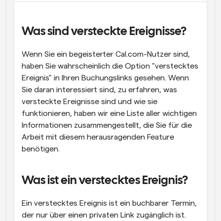
Arbeitsabläufe
Automatisieren Sie die Planung und Erinnerungen
Was sind versteckte Ereignisse?
Blog
Wenn Sie ein begeisterter Cal.com-Nutzer sind, 
Bleiben Sie auf dem Laufenden über die neuesten 
Nachrichten und Updates.
haben Sie wahrscheinlich die Option "verstecktes 
Supercharged Planung mit KI-gestützten Anrufen
Ereignis" in Ihren Buchungslinks gesehen. Wenn 
Sofortige Besprechungen
Sie daran interessiert sind, zu erfahren, was 
Treffen Sie sich in wenigen Minuten mit Kunden
versteckte Ereignisse sind und wie sie 
funktionieren, haben wir eine Liste aller wichtigen 
Dynamische Gruppenlinks
Informationen zusammengestellt, die Sie für die 
Nahtlos Meetings mit mehreren Personen buchen
Arbeit mit diesem herausragenden Feature 
benötigen.
Webhooks
Erhalten Sie eine Benachrichtigung, wenn etwas 
passiert
Was ist ein verstecktes Ereignis?
Ein verstecktes Ereignis ist ein buchbarer Termin, 
der nur über einen privaten Link zugänglich ist. 