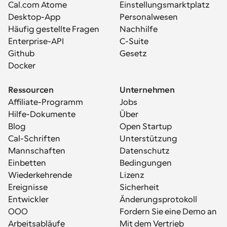
Cal.com Atome
Einstellungsmarktplatz
Desktop-App
Personalwesen
Häufig gestellte Fragen
Nachhilfe
Enterprise-API
C-Suite
Github
Gesetz
Docker
Ressourcen
Unternehmen
Affiliate-Programm
Jobs
Hilfe-Dokumente
Über
Blog
Open Startup
Cal-Schriften
Unterstützung
Mannschaften
Datenschutz
Einbetten
Bedingungen
Wiederkehrende 
Lizenz
Ereignisse
Sicherheit
Entwickler
Änderungsprotokoll
OOO
Fordern Sie eine Demo an
Arbeitsabläufe
Mit dem Vertrieb 