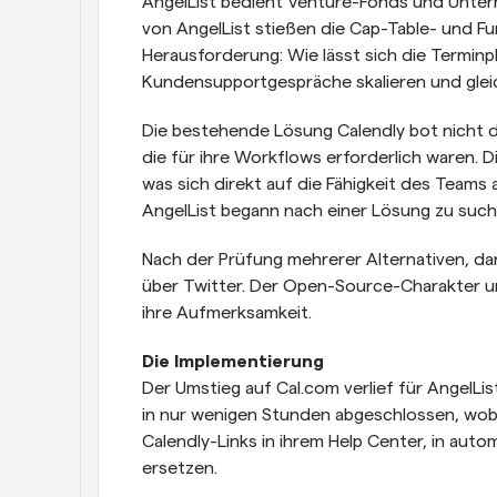
AngelList bedient Venture-Fonds und Unter
von AngelList stießen die Cap-Table- und F
Herausforderung: Wie lässt sich die Terminpl
Kundensupportgespräche skalieren und gleic
Die bestehende Lösung Calendly bot nicht die 
die für ihre Workflows erforderlich waren. Di
was sich direkt auf die Fähigkeit des Teams 
AngelList begann nach einer Lösung zu such
Nach der Prüfung mehrerer Alternativen, daru
über Twitter. Der Open-Source-Charakter u
ihre Aufmerksamkeit.
Die Implementierung
Der Umstieg auf Cal.com verlief für AngelLis
in nur wenigen Stunden abgeschlossen, wobe
Calendly-Links in ihrem Help Center, in autom
ersetzen.