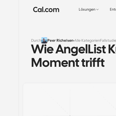
Lösungen
Ent
Durch
Peer Richelsen
Alle Kategorien
Fallstudi
Wie AngelList K
Moment trifft