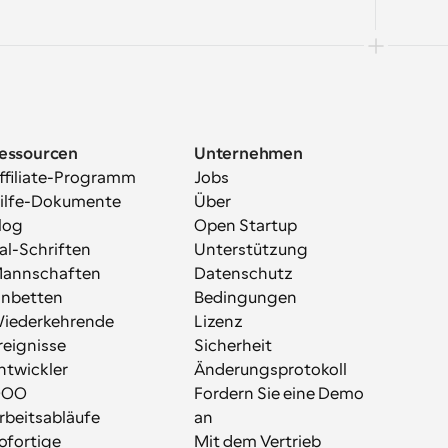
essourcen
Unternehmen
ffiliate-Programm
Jobs
ilfe-Dokumente
Über
log
Open Startup
al-Schriften
Unterstützung
annschaften
Datenschutz
inbetten
Bedingungen
iederkehrende 
Lizenz
reignisse
Sicherheit
ntwickler
Änderungsprotokoll
OOO
Fordern Sie eine Demo 
rbeitsabläufe
an
ofortige 
Mit dem Vertrieb 