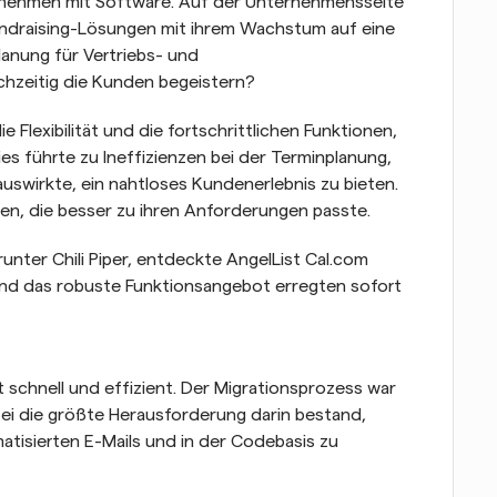
nehmen mit Software. Auf der Unternehmensseite 
undraising-Lösungen mit ihrem Wachstum auf eine 
anung für Vertriebs- und 
hzeitig die Kunden begeistern? 
Flexibilität und die fortschrittlichen Funktionen, 
es führte zu Ineffizienzen bei der Terminplanung, 
auswirkte, ein nahtloses Kundenerlebnis zu bieten. 
en, die besser zu ihren Anforderungen passte.
nter Chili Piper, entdeckte AngelList Cal.com 
nd das robuste Funktionsangebot erregten sofort 
t schnell und effizient. Der Migrationsprozess war 
i die größte Herausforderung darin bestand, 
atisierten E-Mails und in der Codebasis zu 