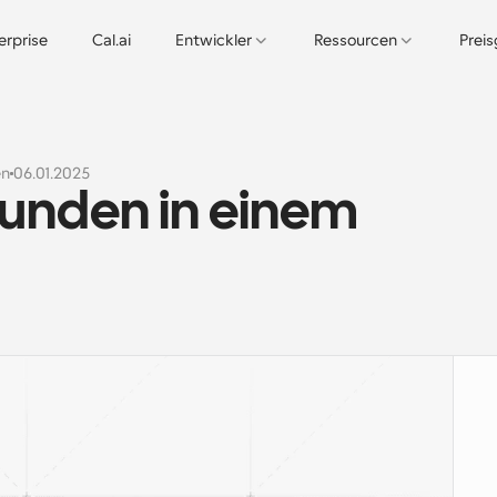
erprise
Cal.ai
Entwickler
Ressourcen
Prei
en
06.01.2025
unden in einem 