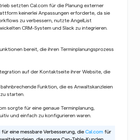
ieb setzten Cal.com für die Planung externer 
attform keinerlei Anpassungen erforderte, da sie 
orkflows zu verbessern, nutzte AngelList 
wickelten CRM-System und Slack zu integrieren.
Funktionen bereit, die ihren Terminplanungsprozess 
ntegration auf der Kontaktseite ihrer Website, die 
e bahnbrechende Funktion, die es Anwaltskanzleien 
zu starten.
om sorgte für eine genaue Terminplanung, 
uitiv und einfach zu konfigurieren waren.
l für eine messbare Verbesserung, die 
Cal.com
 für 
Anwaltskanzleien, die unsere Cap-Table-Kunden 