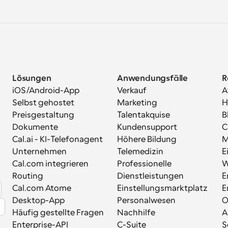
Lösungen
Anwendungsfälle
R
iOS/Android-App
Verkauf
A
Selbst gehostet
Marketing
H
Preisgestaltung
Talentakquise
B
Dokumente
Kundensupport
C
Cal.ai - KI-Telefonagent
Höhere Bildung
M
Unternehmen
Telemedizin
E
Cal.com integrieren
Professionelle 
W
Routing
Dienstleistungen
E
Cal.com Atome
Einstellungsmarktplatz
E
Desktop-App
Personalwesen
Häufig gestellte Fragen
Nachhilfe
A
Enterprise-API
C-Suite
S