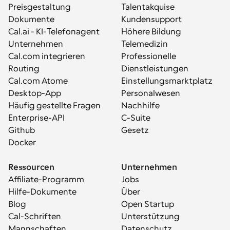
Preisgestaltung
Talentakquise
Dokumente
Kundensupport
Cal.ai - KI-Telefonagent
Höhere Bildung
Unternehmen
Telemedizin
Cal.com integrieren
Professionelle 
Routing
Dienstleistungen
Cal.com Atome
Einstellungsmarktplatz
Desktop-App
Personalwesen
Häufig gestellte Fragen
Nachhilfe
Enterprise-API
C-Suite
Github
Gesetz
Docker
Ressourcen
Unternehmen
Affiliate-Programm
Jobs
Hilfe-Dokumente
Über
Blog
Open Startup
Cal-Schriften
Unterstützung
Mannschaften
Datenschutz