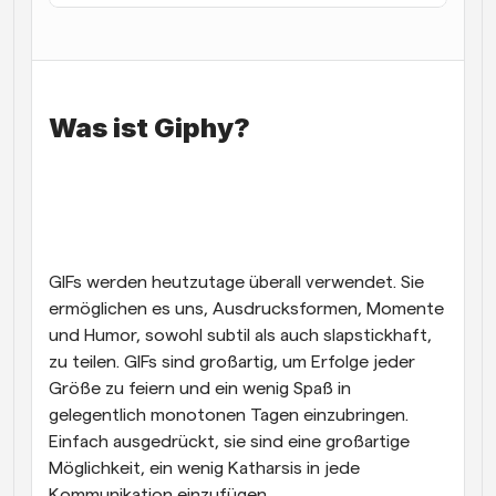
Arbeitsabläufe
Automatisieren Sie die Planung und Erinnerungen
Blog
Was ist Giphy?
Bleiben Sie auf dem Laufenden über die neuesten 
Nachrichten und Updates.
Supercharged Planung mit KI-gestützten Anrufen
Sofortige Besprechungen
Treffen Sie sich in wenigen Minuten mit Kunden
Dynamische Gruppenlinks
GIFs werden heutzutage überall verwendet. Sie 
Nahtlos Meetings mit mehreren Personen buchen
ermöglichen es uns, Ausdrucksformen, Momente 
und Humor, sowohl subtil als auch slapstickhaft, 
Webhooks
zu teilen. GIFs sind großartig, um Erfolge jeder 
Erhalten Sie eine Benachrichtigung, wenn etwas 
passiert
Größe zu feiern und ein wenig Spaß in 
gelegentlich monotonen Tagen einzubringen. 
Einfach ausgedrückt, sie sind eine großartige 
Möglichkeit, ein wenig Katharsis in jede 
Kommunikation einzufügen. 