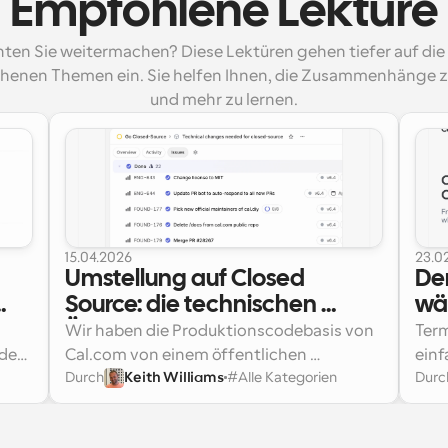
Empfohlene Lektüre
ten Sie weitermachen? Diese Lektüren gehen tiefer auf die
henen Themen ein. Sie helfen Ihnen, die Zusammenhänge z
und mehr zu lernen.
15.04.2026
23.0
Umstellung auf Closed 
Den
Source: die technischen 
wäh
Änderungen
Or
Wir haben die Produktionscodebasis von 
Term
 
der 
Cal.com von einem öffentlichen 
Ent
einf
Durch
Keith Williams
#
Alle Kategorien
Durc
t 
Repository in ein privates verlegt. Das 
Folgendes hat sich geändert.
Doc
r, 
öffentliche Repository ist jetzt 
sie z
calcom/cal.diy
 
, bekannt als 
Cal.diy
, 
Onbo