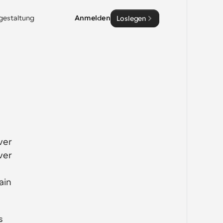
sgestaltung
Anmelden
Loslegen
er 
er 
in 
 