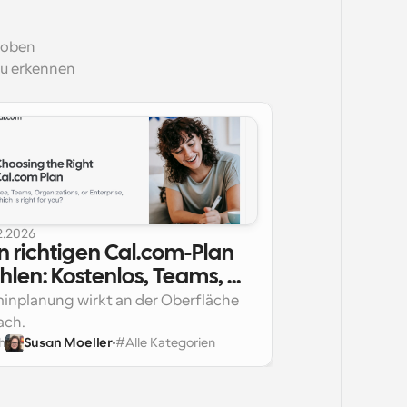
 oben
u erkennen
2.2026
 richtigen Cal.com-Plan 
len: Kostenlos, Teams, 
ganisationen oder 
inplanung wirkt an der Oberfläche 
erprise?
ach.
h
Susan Moeller
#
Alle Kategorien
h wenn Unternehmen wachsen, wird 
ur Infrastruktur. Sie treibt Vertrieb, 
arding, Support, Recruiting, 