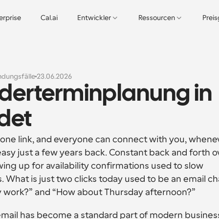
erprise
Cal.ai
Entwickler
Ressourcen
Prei
dungsfälle
23.06.2026
erterminplanung in 
det
 one link, and everyone can connect with you, whenev
 easy just a few years back. Constant back and forth ov
ng up for availability confirmations used to slow 
. What is just two clicks today used to be an email cha
y work?” and “How about Thursday afternoon?”
n email has become a standard part of modern business