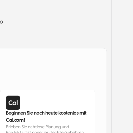
saves a lot of time for receptionists and helps your admin team feel at ease when it comes to 
Beginnen Sie noch heute kostenlos mit 
Cal.com!
Erleben Sie nahtlose Planung und 
Produktivität ohne versteckte Gebühren. 