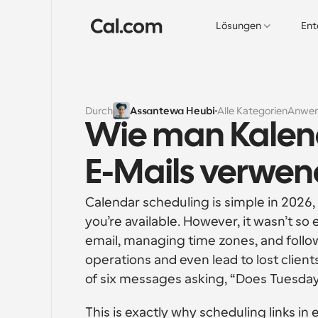
Lösungen
Ent
Durch
Assantewa Heubi
Alle Kategorien
Anwen
Wie man Kalend
E-Mails verwen
Calendar scheduling is simple in 2026,
you’re available. However, it wasn’t so
email, managing time zones, and followi
operations and even lead to lost clients
of six messages asking, “Does Tuesda
This is exactly why scheduling links i