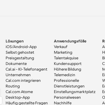
die Open-Source-, selbst hostbare, von 
Bei 
Arzt
der Community getragene Version von 
Funk
Cal.com.
unte
So k
wide
Term
Ente
best
ausg
Lösungen
Anwendungsfälle
R
L
iOS/Android-App
Verkauf
A
Selbst gehostet
Marketing
H
Kern
Preisgestaltung
Talentakquise
B
Ter
Dokumente
Kundensupport
C
Cal.ai - KI-Telefonagent
Höhere Bildung
M
Die 
Unternehmen
Telemedizin
E
ihre
Cal.com integrieren
Professionelle 
W
Unse
Routing
Dienstleistungen
E
leis
Cal.com Atome
Einstellungsmarktplatz
E
star
Desktop-App
Personalwesen
Mit 
zugä
Häufig gestellte Fragen
Nachhilfe
A
M