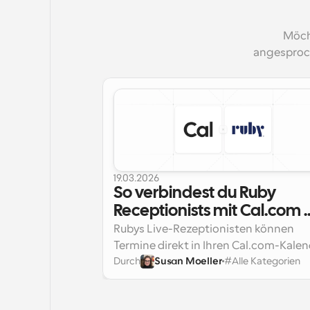
Möch
angesproc
19.03.2026
So verbindest du Ruby 
Receptionists mit Cal.com 
(und hörst auf, dir Sorgen 
Rubys Live-Rezeptionisten können 
über Doppelbuchungen zu
Termine direkt in Ihren Cal.com-Kalen
Durch
Susan Moeller
#
Alle Kategorien
buchen, sodass keine Planungslinks mi
machen)
Kunden geteilt werden, kein Hin und He
keine Doppelbuchungen. Hier erfahren