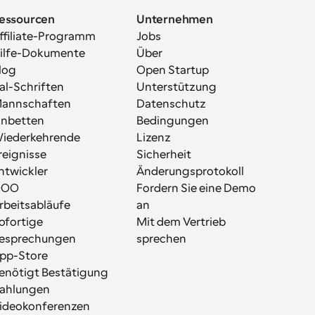
essourcen
Unternehmen
ffiliate-Programm
Jobs
ilfe-Dokumente
Über
log
Open Startup
al-Schriften
Unterstützung
annschaften
Datenschutz
inbetten
Bedingungen
iederkehrende 
Lizenz
reignisse
Sicherheit
ntwickler
Änderungsprotokoll
OOO
Fordern Sie eine Demo 
rbeitsabläufe
an
ofortige 
Mit dem Vertrieb 
esprechungen
sprechen
pp-Store
enötigt Bestätigung
ahlungen
ideokonferenzen