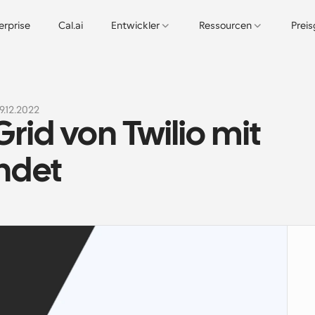
erprise
Cal.ai
Entwickler
Ressourcen
Prei
19.12.2022
d von Twilio mit 
ndet