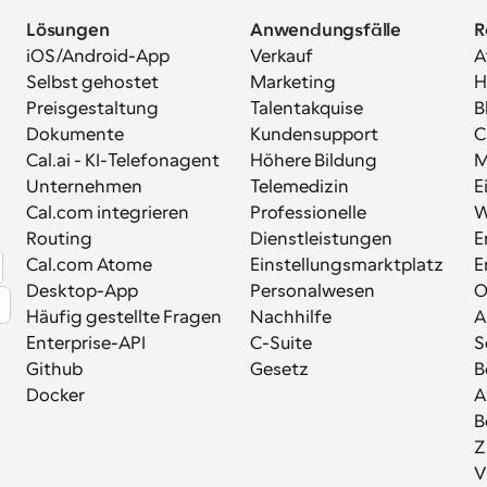
Lösungen
Anwendungsfälle
R
iOS/Android-App
Verkauf
A
Selbst gehostet
Marketing
H
Preisgestaltung
Talentakquise
B
Dokumente
Kundensupport
C
Cal.ai - KI-Telefonagent
Höhere Bildung
M
Unternehmen
Telemedizin
E
Cal.com integrieren
Professionelle 
W
Routing
Dienstleistungen
E
Cal.com Atome
Einstellungsmarktplatz
E
Desktop-App
Personalwesen
Häufig gestellte Fragen
Nachhilfe
A
Enterprise-API
C-Suite
S
Github
Gesetz
B
Docker
A
B
Z
V