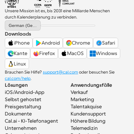
Unsere Mission ist es, bis 2031 eine Milliarde Menschen 
durch Kalenderplanung zu verbinden.
Select Language
German (Germany)
Downloads
iPhone
Android
Chrome
Safari
Kante
Firefox
MacOS
Windows
Linux
Brauchen Sie Hilfe? 
support@cal.com
 oder besuchen Sie 
cal.com/help
.
Lösungen
Anwendungsfälle
iOS/Android-App
Verkauf
Selbst gehostet
Marketing
Preisgestaltung
Talentakquise
Dokumente
Kundensupport
Cal.ai - KI-Telefonagent
Höhere Bildung
Unternehmen
Telemedizin