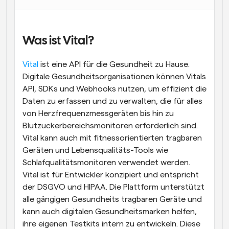
Arbeitsabläufe
Automatisieren Sie die Planung und Erinnerungen
Was ist Vital?
Blog
Bleiben Sie auf dem Laufenden über die neuesten 
Vital
 ist eine API für die Gesundheit zu Hause. 
Nachrichten und Updates.
Digitale Gesundheitsorganisationen können Vitals 
Supercharged Planung mit KI-gestützten Anrufen
API, SDKs und Webhooks nutzen, um effizient die 
Sofortige Besprechungen
Treffen Sie sich in wenigen Minuten mit Kunden
Daten zu erfassen und zu verwalten, die für alles 
von Herzfrequenzmessgeräten bis hin zu 
Blutzuckerbereichsmonitoren erforderlich sind. 
Dynamische Gruppenlinks
Nahtlos Meetings mit mehreren Personen buchen
Vital kann auch mit fitnessorientierten tragbaren 
Geräten und Lebensqualitäts-Tools wie 
Webhooks
Schlafqualitätsmonitoren verwendet werden. 
Erhalten Sie eine Benachrichtigung, wenn etwas 
Vital ist für Entwickler konzipiert und entspricht 
passiert
der DSGVO und HIPAA. Die Plattform unterstützt 
alle gängigen Gesundheits tragbaren Geräte und 
kann auch digitalen Gesundheitsmarken helfen, 
ihre eigenen Testkits intern zu entwickeln. Diese 