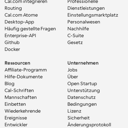
Cal.com integrieren
Professionelle 
Routing
Dienstleistungen
Cal.com Atome
Einstellungsmarktplatz
Desktop-App
Personalwesen
Häufig gestellte Fragen
Nachhilfe
Enterprise-API
C-Suite
Github
Gesetz
Docker
Ressourcen
Unternehmen
Affiliate-Programm
Jobs
Hilfe-Dokumente
Über
Blog
Open Startup
Cal-Schriften
Unterstützung
Mannschaften
Datenschutz
Einbetten
Bedingungen
Wiederkehrende 
Lizenz
Ereignisse
Sicherheit
Entwickler
Änderungsprotokoll