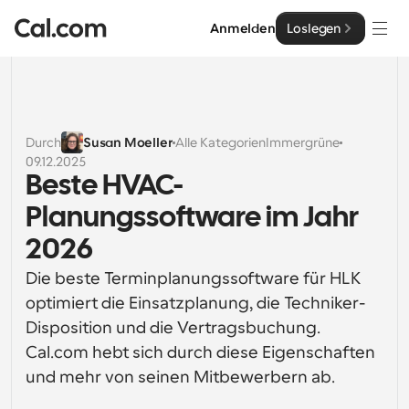
Anmelden
Loslegen
Lösungen
Lösungen
Durch
Susan Moeller
Alle Kategorien
Immergrüne
09.12.2025
Nach Teamgröße
Enterprise
Beste HVAC-
Für Einzelpersonen
Planungssoftware im Jahr 
Persönliche Terminplanung einfach gemacht
Cal.ai
2026
Für Teams
Die beste Terminplanungssoftware für HLK 
Kollaborative Planung für Gruppen
Entwickler
optimiert die Einsatzplanung, die Techniker-
Disposition und die Vertragsbuchung. 
Für Entwickler
Entwicklerdokumentation
Ressourcen
Leistungsstarke Funktionen und Integrationen
Cal.com hebt sich durch diese Eigenschaften 
Dokumentation für die Cal.com-Plattform
und mehr von seinen Mitbewerbern ab.
API
Preisgestaltung
API
Für Unternehmen
Erstellen Sie Ihre eigenen Integrationen mit unserer 