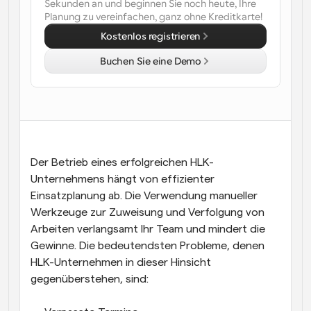
Sekunden an und beginnen Sie noch heute, Ihre 
Planung zu vereinfachen, ganz ohne Kreditkarte!
Arbeitsabläufe
Automatisieren Sie die Planung und Erinnerungen
Kostenlos registrieren
Buchen Sie eine Demo
Blog
Bleiben Sie auf dem Laufenden über die neuesten 
Nachrichten und Updates.
Supercharged Planung mit KI-gestützten Anrufen
Sofortige Besprechungen
Treffen Sie sich in wenigen Minuten mit Kunden
Der Betrieb eines erfolgreichen HLK-
Dynamische Gruppenlinks
Unternehmens hängt von effizienter 
Nahtlos Meetings mit mehreren Personen buchen
Einsatzplanung ab. Die Verwendung manueller 
Werkzeuge zur Zuweisung und Verfolgung von 
Webhooks
Arbeiten verlangsamt Ihr Team und mindert die 
Erhalten Sie eine Benachrichtigung, wenn etwas 
passiert
Gewinne. Die bedeutendsten Probleme, denen 
HLK-Unternehmen in dieser Hinsicht 
gegenüberstehen, sind: