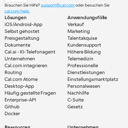
Brauchen Sie Hilfe? 
support@cal.com
 oder besuchen Sie 
cal.com/help
.
Lösungen
Anwendungsfälle
iOS/Android-App
Verkauf
Selbst gehostet
Marketing
Preisgestaltung
Talentakquise
Dokumente
Kundensupport
Cal.ai - KI-Telefonagent
Höhere Bildung
Unternehmen
Telemedizin
Cal.com integrieren
Professionelle 
Routing
Dienstleistungen
Cal.com Atome
Einstellungsmarktplatz
Desktop-App
Personalwesen
Häufig gestellte Fragen
Nachhilfe
Enterprise-API
C-Suite
Github
Gesetz
Docker
Ressourcen
Unternehmen