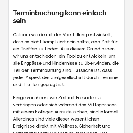
Arbeitsabläufe
Terminbuchung kann einfach 
Automatisieren Sie die Planung und Erinnerungen
sein
Blog
Bleiben Sie auf dem Laufenden über die neuesten 
Cal.com wurde mit der Vorstellung entwickelt, 
Nachrichten und Updates.
dass es nicht kompliziert sein sollte, eine Zeit für 
Supercharged Planung mit KI-gestützten Anrufen
ein Treffen zu finden. Aus diesem Grund haben 
Sofortige Besprechungen
wir uns entschieden, ein Tool zu entwickeln, um 
Treffen Sie sich in wenigen Minuten mit Kunden
alle Engpässe und Hindernisse zu überwinden, die 
Teil der Terminplanung sind. Tatsache ist, dass 
Dynamische Gruppenlinks
jeder Aspekt der Zivilgesellschaft durch Termine 
Nahtlos Meetings mit mehreren Personen buchen
und Treffen geprägt ist.
Webhooks
Einige von ihnen, wie Zeit mit Freunden zu 
Erhalten Sie eine Benachrichtigung, wenn etwas 
passiert
verbringen oder sich während des Mittagessens 
mit einem Kollegen auszutauschen, sind informell. 
Allerdings sind viele dieser wesentlichen 
Ereignisse direkt mit Wellness, Sicherheit und 