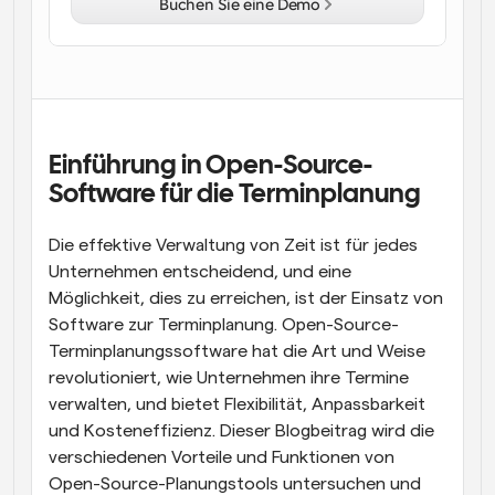
Buchen Sie eine Demo
Arbeitsabläufe
Automatisieren Sie die Planung und Erinnerungen
Blog
Bleiben Sie auf dem Laufenden über die neuesten 
Nachrichten und Updates.
Einführung in Open-Source-
Supercharged Planung mit KI-gestützten Anrufen
Software für die Terminplanung
Sofortige Besprechungen
Treffen Sie sich in wenigen Minuten mit Kunden
Die effektive Verwaltung von Zeit ist für jedes 
Unternehmen entscheidend, und eine 
Dynamische Gruppenlinks
Nahtlos Meetings mit mehreren Personen buchen
Möglichkeit, dies zu erreichen, ist der Einsatz von 
Software zur Terminplanung. Open-Source-
Webhooks
Terminplanungssoftware hat die Art und Weise 
Erhalten Sie eine Benachrichtigung, wenn etwas 
revolutioniert, wie Unternehmen ihre Termine 
passiert
verwalten, und bietet Flexibilität, Anpassbarkeit 
und Kosteneffizienz. Dieser Blogbeitrag wird die 
verschiedenen Vorteile und Funktionen von 
Open-Source-Planungstools untersuchen und 