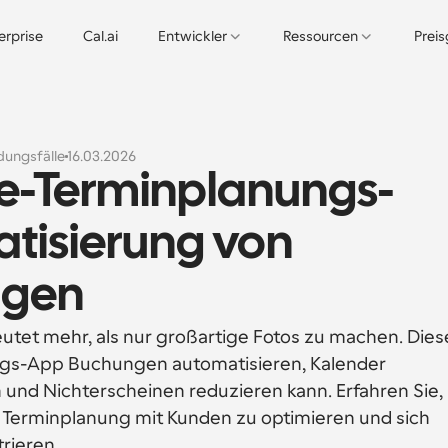
erprise
Cal.ai
Entwickler
Ressourcen
Prei
ungsfälle
16.03.2026
ie-Terminplanungs-
tisierung von 
ngen
utet mehr, als nur großartige Fotos zu machen. Diese
ungs-App Buchungen automatisieren, Kalender 
und Nichterscheinen reduzieren kann. Erfahren Sie, 
e Terminplanung mit Kunden zu optimieren und sich 
rieren.