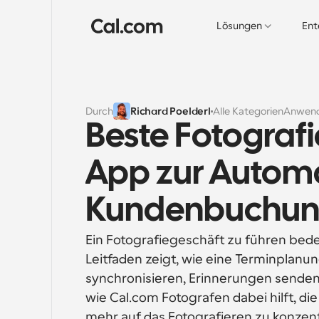
Lösungen
Ent
Durch
Richard Poelderl
Alle Kategorien
Anwend
Beste Fotograf
App zur Automa
Kundenbuchu
Ein Fotografiegeschäft zu führen bede
Leitfaden zeigt, wie eine Terminplan
synchronisieren, Erinnerungen senden 
wie Cal.com Fotografen dabei hilft, di
mehr auf das Fotografieren zu konzent