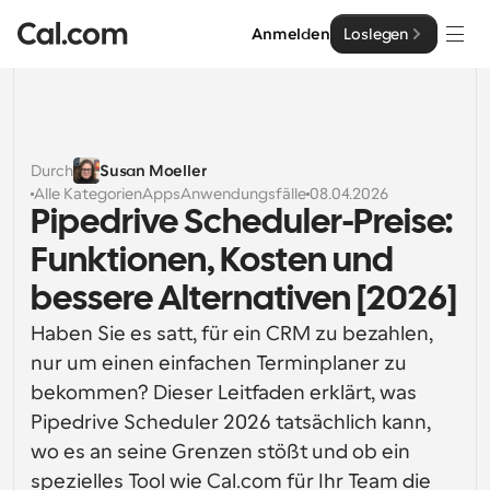
Anmelden
Loslegen
Lösungen
Lösungen
Durch
Susan Moeller
Alle Kategorien
Apps
Anwendungsfälle
08.04.2026
Nach Teamgröße
Enterprise
Pipedrive Scheduler-Preise: 
Für Einzelpersonen
Funktionen, Kosten und 
Persönliche Terminplanung einfach gemacht
Cal.ai
bessere Alternativen [2026]
Für Teams
Haben Sie es satt, für ein CRM zu bezahlen, 
Kollaborative Planung für Gruppen
Entwickler
nur um einen einfachen Terminplaner zu 
bekommen? Dieser Leitfaden erklärt, was 
Für Entwickler
Entwicklerdokumentation
Ressourcen
Leistungsstarke Funktionen und Integrationen
Pipedrive Scheduler 2026 tatsächlich kann, 
Dokumentation für die Cal.com-Plattform
wo es an seine Grenzen stößt und ob ein 
API
Preisgestaltung
API
Für Unternehmen
Erstellen Sie Ihre eigenen Integrationen mit unserer 
spezielles Tool wie Cal.com für Ihr Team die 