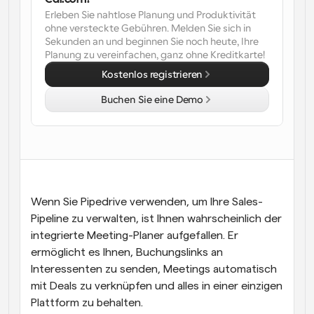
Erleben Sie nahtlose Planung und Produktivität 
Arbeitsabläufe
ohne versteckte Gebühren. Melden Sie sich in 
Automatisieren Sie die Planung und Erinnerungen
Sekunden an und beginnen Sie noch heute, Ihre 
Planung zu vereinfachen, ganz ohne Kreditkarte!
Blog
Kostenlos registrieren
Bleiben Sie auf dem Laufenden über die neuesten 
Nachrichten und Updates.
Buchen Sie eine Demo
Supercharged Planung mit KI-gestützten Anrufen
Sofortige Besprechungen
Treffen Sie sich in wenigen Minuten mit Kunden
Dynamische Gruppenlinks
Nahtlos Meetings mit mehreren Personen buchen
Wenn Sie Pipedrive verwenden, um Ihre Sales-
Webhooks
Pipeline zu verwalten, ist Ihnen wahrscheinlich der 
Erhalten Sie eine Benachrichtigung, wenn etwas 
integrierte Meeting-Planer aufgefallen. Er 
passiert
ermöglicht es Ihnen, Buchungslinks an 
Interessenten zu senden, Meetings automatisch 
mit Deals zu verknüpfen und alles in einer einzigen 
Plattform zu behalten.