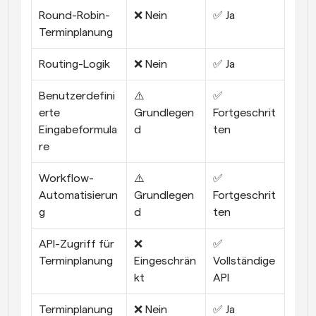
Round-Robin-
❌ Nein
✅ Ja
Terminplanung
Routing-Logik
❌ Nein
✅ Ja
Benutzerdefini
⚠️ 
✅ 
erte 
Grundlegen
Fortgeschrit
Eingabeformula
d
ten
re
Workflow-
⚠️ 
✅ 
Automatisierun
Grundlegen
Fortgeschrit
g
d
ten
API-Zugriff für 
❌ 
✅ 
Terminplanung
Eingeschrän
Vollständige 
kt
API
Terminplanung 
❌ Nein
✅ Ja