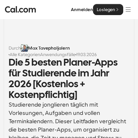
Anmelden
Loslegen
Lösungen
Lösungen
Durch
Max Tavepholjalern
Alle Kategorien
Anwendungsfälle
19.03.2026
Nach Teamgröße
Enterprise
Die 5 besten Planer-Apps 
Für Einzelpersonen
für Studierende im Jahr 
Persönliche Terminplanung einfach gemacht
Cal.ai
2026 [Kostenlos + 
Für Teams
Kostenpflichtig]
Kollaborative Planung für Gruppen
Entwickler
Studierende jonglieren täglich mit 
Für Entwickler
Vorlesungen, Aufgaben und vollen 
Entwicklerdokumentation
Ressourcen
Leistungsstarke Funktionen und Integrationen
Dokumentation für die Cal.com-Plattform
Terminkalendern. Dieser Leitfaden vergleicht 
API
die besten Planer-Apps, um organisiert zu 
Preisgestaltung
API
Für Unternehmen
Erstellen Sie Ihre eigenen Integrationen mit unserer 