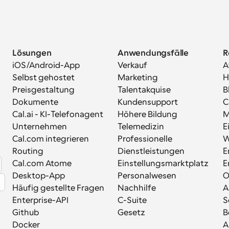
Lösungen
Anwendungsfälle
R
iOS/Android-App
Verkauf
A
Selbst gehostet
Marketing
H
Preisgestaltung
Talentakquise
B
Dokumente
Kundensupport
C
Cal.ai - KI-Telefonagent
Höhere Bildung
M
Unternehmen
Telemedizin
E
Cal.com integrieren
Professionelle 
W
Routing
Dienstleistungen
E
Cal.com Atome
Einstellungsmarktplatz
E
Desktop-App
Personalwesen
Häufig gestellte Fragen
Nachhilfe
A
Enterprise-API
C-Suite
S
Github
Gesetz
B
Docker
A