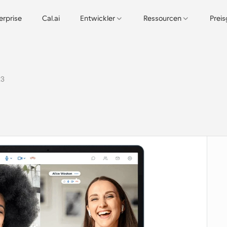
erprise
Cal.ai
Entwickler
Ressourcen
Prei
23