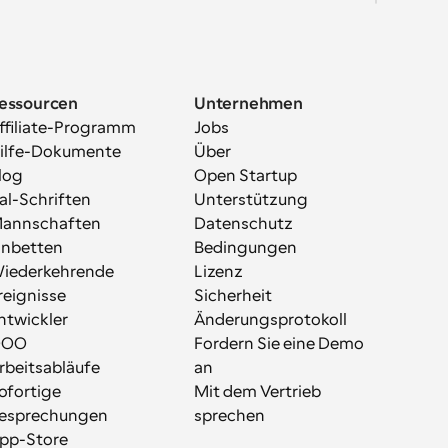
essourcen
Unternehmen
ffiliate-Programm
Jobs
ilfe-Dokumente
Über
log
Open Startup
al-Schriften
Unterstützung
annschaften
Datenschutz
inbetten
Bedingungen
iederkehrende 
Lizenz
reignisse
Sicherheit
ntwickler
Änderungsprotokoll
OOO
Fordern Sie eine Demo 
rbeitsabläufe
an
ofortige 
Mit dem Vertrieb 
esprechungen
sprechen
pp-Store