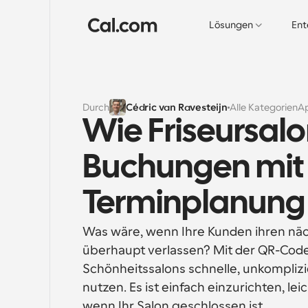
Lösungen
Ent
Durch
Cédric van Ravesteijn
Alle Kategorien
A
Wie Friseursalo
Buchungen mit 
Terminplanung 
Was wäre, wenn Ihre Kunden ihren näc
überhaupt verlassen? Mit der QR-Code
Schönheitssalons schnelle, unkomplizi
nutzen. Es ist einfach einzurichten, le
wenn Ihr Salon geschlossen ist.