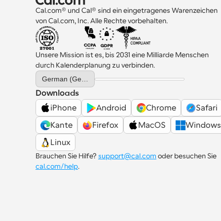
Cal.com® und Cal® sind ein eingetragenes Warenzeichen 
von Cal.com, Inc. Alle Rechte vorbehalten.
Unsere Mission ist es, bis 2031 eine Milliarde Menschen 
durch Kalenderplanung zu verbinden.
Select Language
German (Germany)
Downloads
iPhone
Android
Chrome
Safari
Kante
Firefox
MacOS
Windows
Linux
Brauchen Sie Hilfe? 
support@cal.com
 oder besuchen Sie 
cal.com/help
.