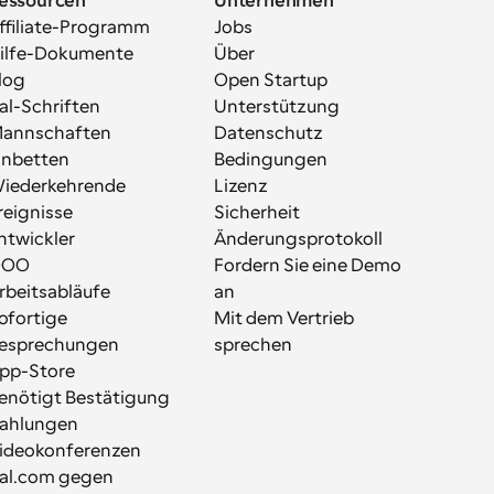
essourcen
Unternehmen
ffiliate-Programm
Jobs
ilfe-Dokumente
Über
log
Open Startup
al-Schriften
Unterstützung
annschaften
Datenschutz
inbetten
Bedingungen
iederkehrende 
Lizenz
reignisse
Sicherheit
ntwickler
Änderungsprotokoll
OOO
Fordern Sie eine Demo 
rbeitsabläufe
an
ofortige 
Mit dem Vertrieb 
esprechungen
sprechen
pp-Store
enötigt Bestätigung
ahlungen
ideokonferenzen
al.com gegen 