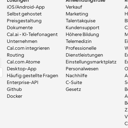
Lösungen
Anwendungsfälle
R
iOS/Android-App
Verkauf
A
Selbst gehostet
Marketing
H
Preisgestaltung
Talentakquise
B
Dokumente
Kundensupport
C
Cal.ai - KI-Telefonagent
Höhere Bildung
M
Unternehmen
Telemedizin
E
Cal.com integrieren
Professionelle 
W
Routing
Dienstleistungen
E
Cal.com Atome
Einstellungsmarktplatz
E
Desktop-App
Personalwesen
Häufig gestellte Fragen
Nachhilfe
A
Enterprise-API
C-Suite
S
Github
Gesetz
B
Docker
A
B
Z
V
C